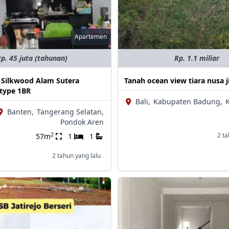
Apartemen
p. 45 juta (tahunan)
Rp. 1.1 miliar
Silkwood Alam Sutera
Tanah ocean view tiara nusa 
type 1BR
Bali,
Kabupaten Badung,
K
Banten,
Tangerang Selatan,
Pondok Aren
2
2 ta
57m
1
1
2 tahun yang lalu