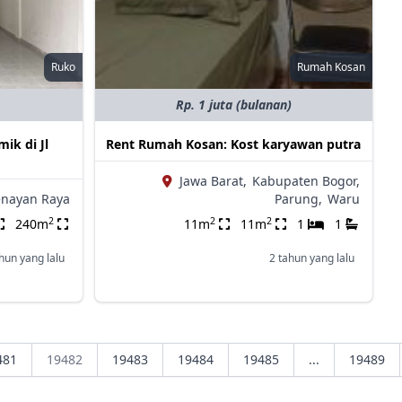
Ruko
Rumah Kosan
Rp. 1 juta (bulanan)
mik di Jl
Rent Rumah Kosan: Kost karyawan putra
Jawa Barat,
Kabupaten Bogor,
enayan Raya
Parung,
Waru
2
2
2
240m
11m
11m
1
1
hun yang lalu
2 tahun yang lalu
481
19482
19483
19484
19485
...
19489