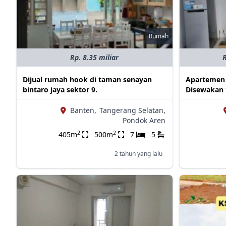
Rumah
Rp. 8.35 miliar
R
Dijual rumah hook di taman senayan
Apartemen 
bintaro jaya sektor 9.
Disewakan 
Banten,
Tangerang Selatan,
Pondok Aren
2
2
405m
500m
7
5
2 tahun yang lalu