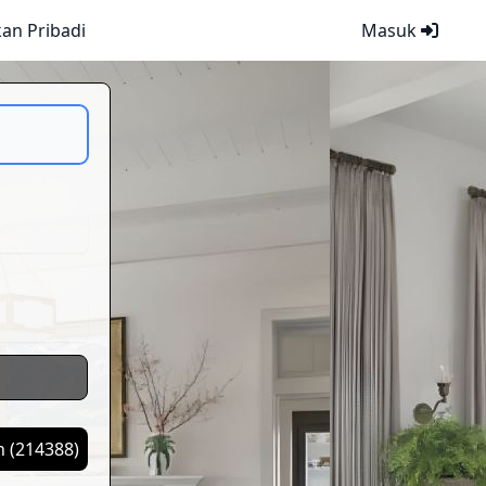
kan Pribadi
Masuk
Tampilkan (
214388
)