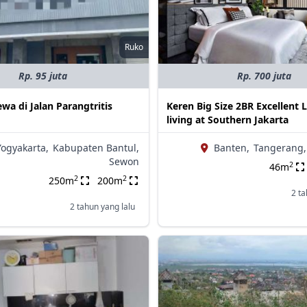
Ruko
Rp. 95 juta
Rp. 700 juta
wa di Jalan Parangtritis
Keren Big Size 2BR Excellent 
living at Southern Jakarta
Yogyakarta,
Kabupaten Bantul,
Banten,
Tangerang,
Sewon
2
46m
2
2
250m
200m
2 ta
2 tahun yang lalu