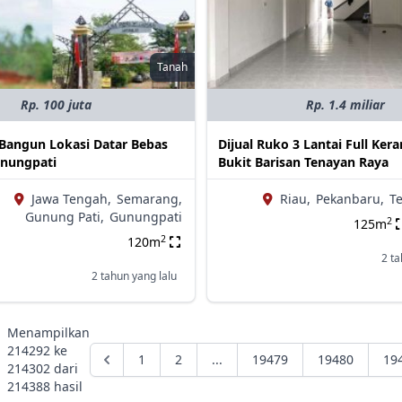
Tanah
Rp. 100 juta
Rp. 1.4 miliar
 Bangun Lokasi Datar Bebas
Dijual Ruko 3 Lantai Full Kera
unungpati
Bukit Barisan Tenayan Raya
Jawa Tengah,
Semarang,
Riau,
Pekanbaru,
T
Gunung Pati,
Gunungpati
2
125m
2
120m
2 ta
2 tahun yang lalu
Menampilkan
214292
ke
1
2
...
19479
19480
19
214302
dari
214388
hasil