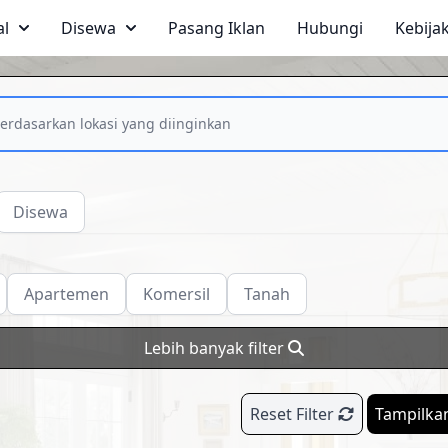
al
Disewa
Pasang Iklan
Hubungi
Kebija
Disewa
Apartemen
Komersil
Tanah
Lebih banyak filter
Reset Filter