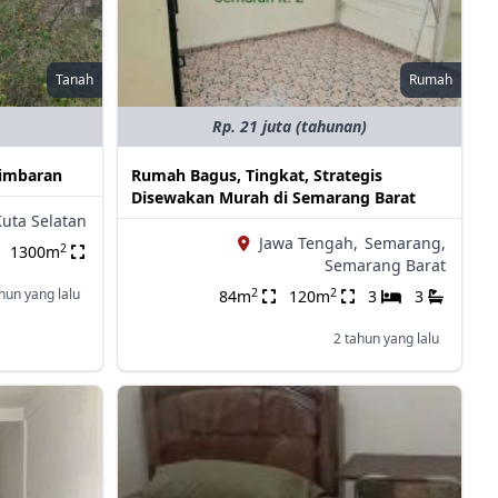
Tanah
Rumah
Rp. 21 juta (tahunan)
jimbaran
Rumah Bagus, Tingkat, Strategis
Disewakan Murah di Semarang Barat
uta Selatan
Jawa Tengah,
Semarang,
2
1300m
Semarang Barat
2
2
hun yang lalu
84m
120m
3
3
2 tahun yang lalu