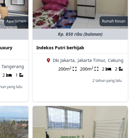
Apartemen
Rumah Kosan
Rp. 850 ribu (bulanan)
Luxury
Indekos Putri berhijab
Dki Jakarta,
Jakarta Timur,
Cakung
Tangerang
2
2
200m
200m
2
2
2
1
2 tahun yang lalu
hun yang lalu