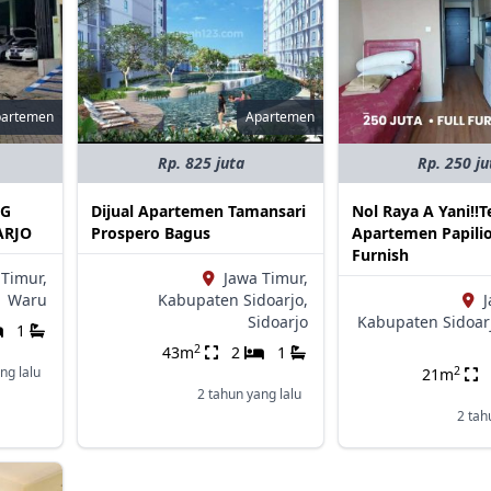
partemen
Apartemen
Rp. 825 juta
Rp. 250 ju
NG
Dijual Apartemen Tamansari
Nol Raya A Yani‼️
ARJO
Prospero Bagus
Apartemen Papilio
Furnish
 Timur,
Jawa Timur,
,
Waru
Kabupaten Sidoarjo,
J
Sidoarjo
Kabupaten Sidoar
1
2
43m
2
1
2
ng lalu
21m
2 tahun yang lalu
2 tah