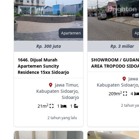
Apartemen
A
Rp. 300 juta
Rp. 3 miliar
1646. Dijual Murah
SHOWROOM / GUDA
Apartemen Suncity
AREA TROPODO SIDO
Residence 15xx Sidoarjo
Jawa
Jawa Timur,
Kabupaten Sidoarjo
Kabupaten Sidoarjo,
2
209m
4
Sidoarjo
2
2 tahun ya
21m
1
1
2 tahun yang lalu