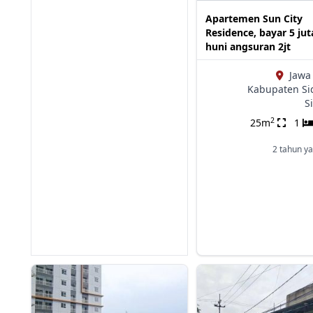
Apartemen Sun City
Residence, bayar 5 jut
huni angsuran 2jt
Jawa
Kabupaten Si
S
2
25m
1
2 tahun ya