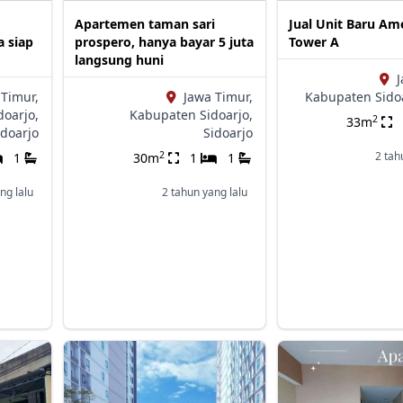
Apartemen taman sari
Jual Unit Baru A
a siap
prospero, hanya bayar 5 juta
Tower A
langsung huni
J
 Timur,
Jawa Timur,
Kabupaten Sidoa
doarjo,
Kabupaten Sidoarjo,
2
33m
idoarjo
Sidoarjo
2
2 tah
1
30m
1
1
ng lalu
2 tahun yang lalu