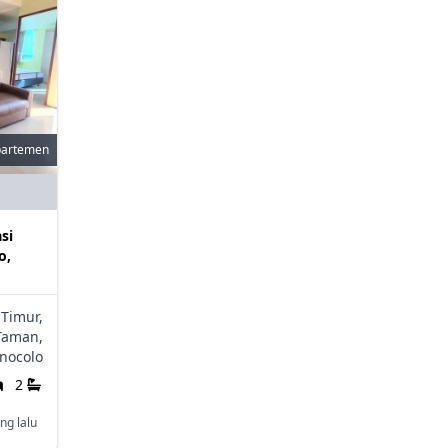
partemen
si
o,
 Timur,
Taman,
nocolo
2
ng lalu