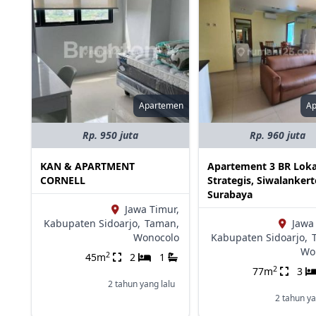
Apartemen
A
Rp. 950 juta
Rp. 960 juta
KAN & APARTMENT
Apartement 3 BR Loka
CORNELL
Strategis, Siwalankert
Surabaya
Jawa Timur,
Kabupaten Sidoarjo,
Taman,
Jawa
Wonocolo
Kabupaten Sidoarjo,
Wo
2
45m
2
1
2
77m
3
2 tahun yang lalu
2 tahun ya