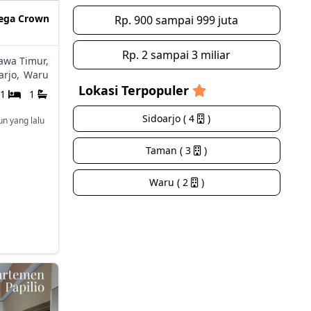
mega Crown
Rp. 900 sampai 999 juta
Rp. 2 sampai 3 miliar
awa Timur,
rjo,
Waru
Lokasi Terpopuler
1
1
Sidoarjo ( 4
)
un yang lalu
Taman ( 3
)
Waru ( 2
)