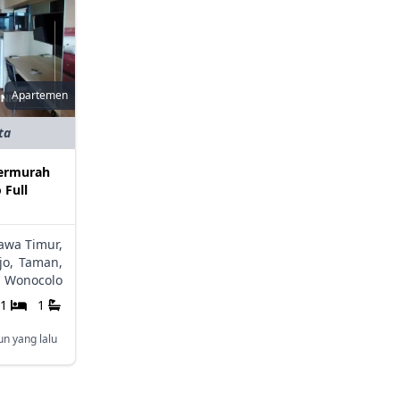
Apartemen
ta
Termurah
 Full
awa Timur,
jo,
Taman,
Wonocolo
1
1
un yang lalu