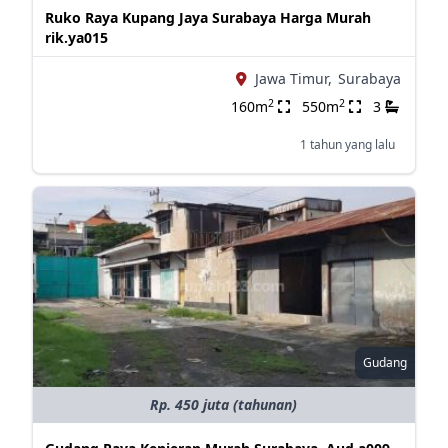
Ruko Raya Kupang Jaya Surabaya Harga Murah
rik.ya015
Jawa Timur,
Surabaya
2
2
160m
550m
3
1 tahun yang lalu
Gudang
Rp. 450 juta (tahunan)