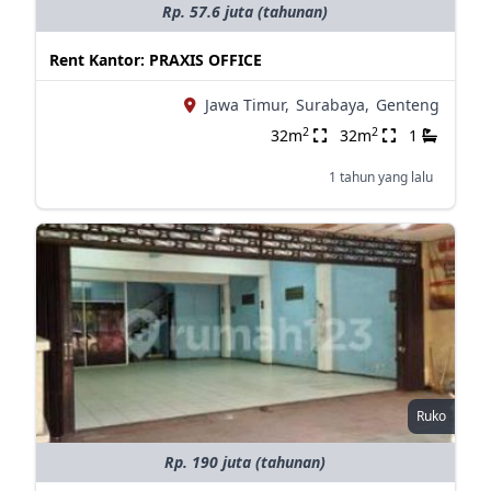
Rp. 57.6 juta (tahunan)
Rent Kantor: PRAXIS OFFICE
Jawa Timur,
Surabaya,
Genteng
2
2
32m
32m
1
1 tahun yang lalu
Ruko
Rp. 190 juta (tahunan)