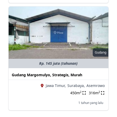
Gudang
Rp. 145 juta (tahunan)
Gudang Margomulyo, Strategis, Murah
Jawa Timur,
Surabaya,
Asemrowo
2
2
450m
316m
1 tahun yang lalu