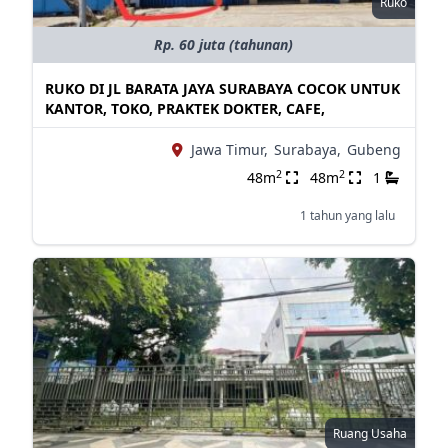
Ruko
Rp. 60 juta (tahunan)
RUKO DI JL BARATA JAYA SURABAYA COCOK UNTUK
KANTOR, TOKO, PRAKTEK DOKTER, CAFE,
Jawa Timur,
Surabaya,
Gubeng
2
2
48m
48m
1
1 tahun yang lalu
Ruang Usaha