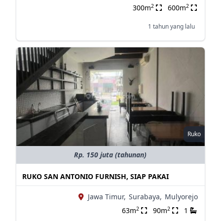
2
2
300m
600m
1 tahun yang lalu
Ruko
Rp. 150 juta (tahunan)
RUKO SAN ANTONIO FURNISH, SIAP PAKAI
Jawa Timur,
Surabaya,
Mulyorejo
2
2
63m
90m
1