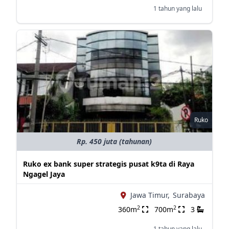
1 tahun yang lalu
Ruko
Rp. 450 juta (tahunan)
Ruko ex bank super strategis pusat k9ta di Raya
Ngagel Jaya
Jawa Timur,
Surabaya
2
2
360m
700m
3
1 tahun yang lalu