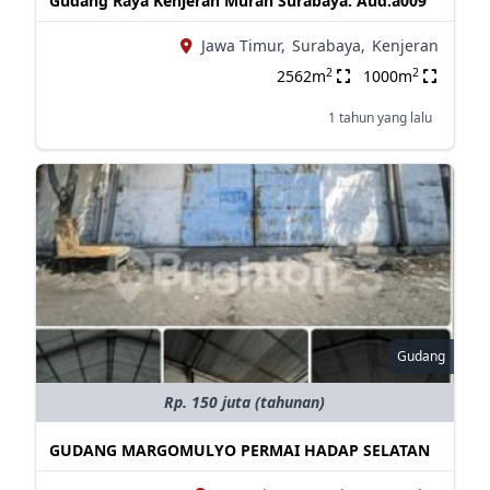
Gudang Raya Kenjeran Murah Surabaya. Aud.a009
Jawa Timur,
Surabaya,
Kenjeran
2
2
2562m
1000m
1 tahun yang lalu
Gudang
Rp. 150 juta (tahunan)
GUDANG MARGOMULYO PERMAI HADAP SELATAN