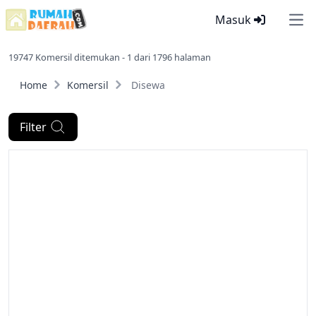
Masuk
Ope
19747 Komersil ditemukan - 1 dari 1796 halaman
Home
Komersil
Disewa
Filter