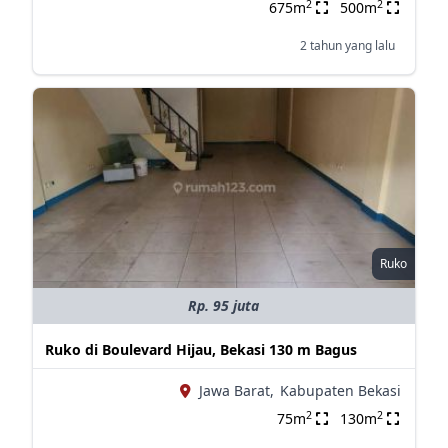
2
2
675m
500m
2 tahun yang lalu
Ruko
Rp. 95 juta
Ruko di Boulevard Hijau, Bekasi 130 m Bagus
Jawa Barat,
Kabupaten Bekasi
2
2
75m
130m