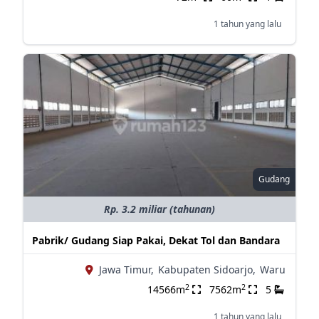
1 tahun yang lalu
Gudang
Rp. 3.2 miliar (tahunan)
Pabrik/ Gudang Siap Pakai, Dekat Tol dan Bandara
Jawa Timur,
Kabupaten Sidoarjo,
Waru
2
2
14566m
7562m
5
1 tahun yang lalu