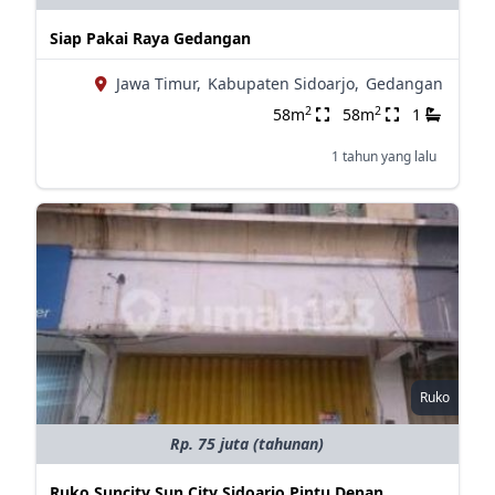
Siap Pakai Raya Gedangan
Jawa Timur,
Kabupaten Sidoarjo,
Gedangan
2
2
58m
58m
1
1 tahun yang lalu
Ruko
Rp. 75 juta (tahunan)
Ruko Suncity Sun City Sidoarjo Pintu Depan