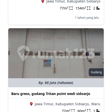
Jawa Timur,
Kabupaten Sidoarjo
2
2
77m
154m
2
1 tahun yang lalu
Gudang
Rp. 60 juta (tahunan)
Baru gress, gudang Tritan point wedi sidoarjo
Jawa Timur,
Kabupaten Sidoarjo,
Waru
2
2
72m
60m
1