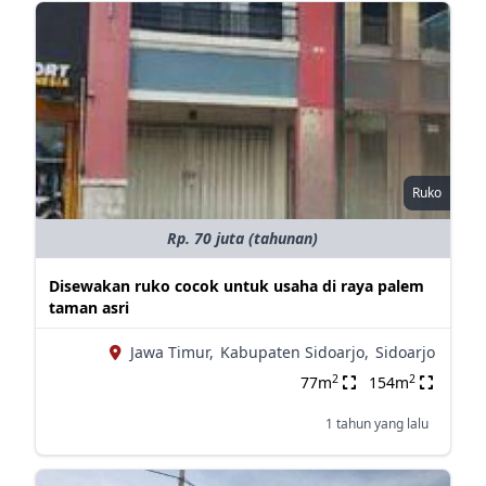
Ruko
Rp. 70 juta (tahunan)
Disewakan ruko cocok untuk usaha di raya palem
taman asri
Jawa Timur,
Kabupaten Sidoarjo,
Sidoarjo
2
2
77m
154m
1 tahun yang lalu