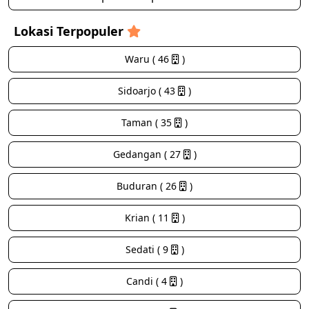
Lokasi Terpopuler
Waru ( 46
)
Sidoarjo ( 43
)
Taman ( 35
)
Gedangan ( 27
)
Buduran ( 26
)
Krian ( 11
)
Sedati ( 9
)
Candi ( 4
)