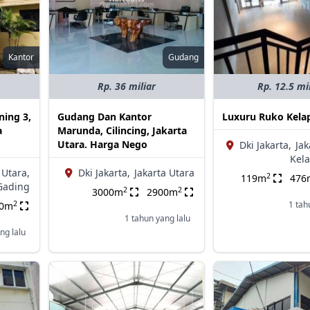
Kantor
Gudang
Rp. 36 miliar
Rp. 12.5 mi
ning 3,
Gudang Dan Kantor
Luxuru Ruko Kela
a
Marunda, Cilincing, Jakarta
Utara. Harga Nego
Dki Jakarta,
Jak
Kel
 Utara,
Dki Jakarta,
Jakarta Utara
2
119m
476
Gading
2
2
3000m
2900m
2
1 tah
00m
1 tahun yang lalu
ng lalu