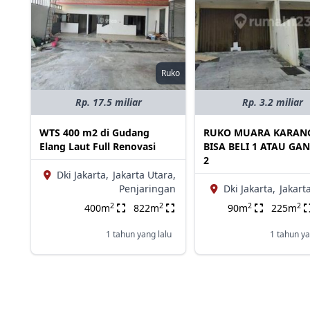
Ruko
Rp. 17.5 miliar
Rp. 3.2 miliar
WTS 400 m2 di Gudang
RUKO MUARA KARAN
Elang Laut Full Renovasi
BISA BELI 1 ATAU GA
2
Dki Jakarta,
Jakarta Utara,
Penjaringan
Dki Jakarta,
Jakart
2
2
2
2
400m
822m
90m
225m
1 tahun yang lalu
1 tahun ya