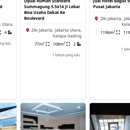
Dijual Rumah Standard
Jual Hotel Bagus 9
ld
Summagung 5.5x14 Jl Lebar
Pusat Jakarta
Bisa Usaha Dekat Ke
Boulevard
Dki Jakarta,
Jak
a Utara
Kel
Dki Jakarta,
Jakarta Utara,
2
4
1196m
11
Kelapa Gading
2
2
ng lalu
77m
108m
2
1 tah
1 tahun yang lalu