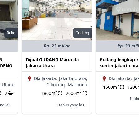
Ruko
Gudang
Rp. 23 miliar
Rp. 30 mil
G,
Dijual GUDANG Marunda
Gudang lengkap k
NDENG
Jakarta Utara
sunter jakarta uta
Dki Jakarta,
Jakarta Utara,
Dki Jakarta,
Ja
a Utara
Cilincing,
Marunda
2
1500m
1200
2
2
2
1800m
2000m
1 tah
ng lalu
1 tahun yang lalu