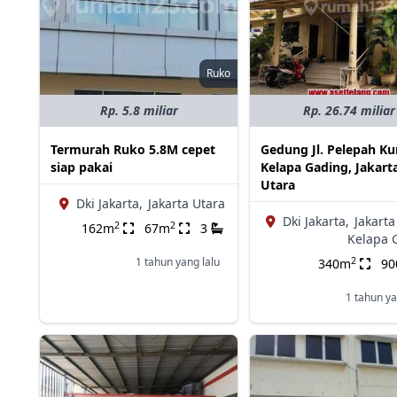
Ruko
Rp. 5.8 miliar
Rp. 26.74 miliar
Termurah Ruko 5.8M cepet
Gedung Jl. Pelepah Ku
siap pakai
Kelapa Gading, Jakart
Utara
Dki Jakarta,
Jakarta Utara
Dki Jakarta,
Jakarta
2
2
162m
67m
3
Kelapa 
2
1 tahun yang lalu
340m
9
1 tahun ya