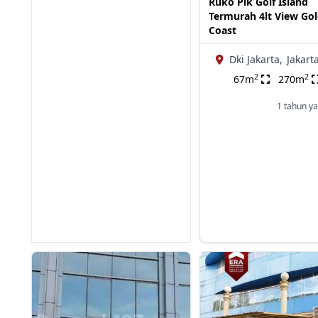
Ruko Pik Golf Island
Termurah 4lt View Go
Coast
Dki Jakarta,
Jakart
2
2
67m
270m
1 tahun ya