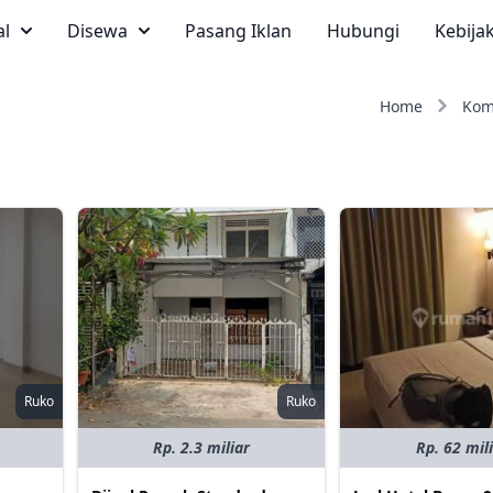
al
Disewa
Pasang Iklan
Hubungi
Kebija
Home
Kom
Ruko
Ruko
Rp. 2.3 miliar
Rp. 62 mil