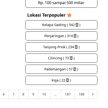
Rp. 100 sampai 500 miliar
Lokasi Terpopuler
Kelapa Gading ( 542
)
Penjaringan ( 314
)
Tanjung Priok ( 234
)
Cilincing ( 73
)
Pademangan ( 57
)
Koja ( 22
)
6
7
8
9
10
...
187
188