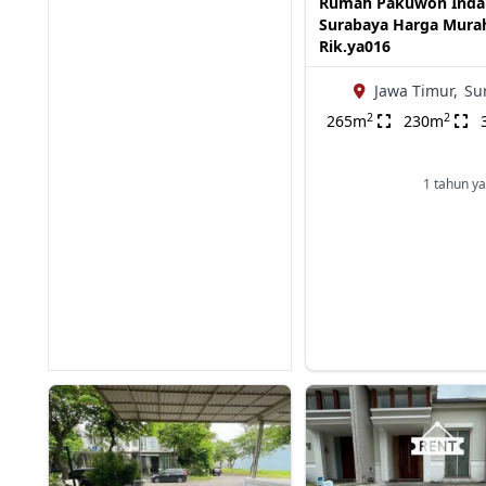
Rumah Pakuwon Inda
Surabaya Harga Mura
Rik.ya016
Jawa Timur,
Su
2
2
265m
230m
1 tahun ya