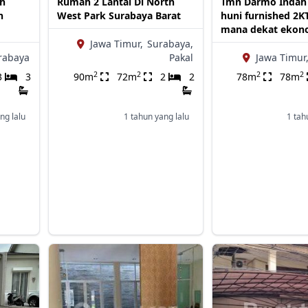
h
Rumah 2 Lantai Di North
Tmn Darmo Indah 
h
West Park Surabaya Barat
huni furnished 2
mana dekat ekon
Jawa Timur,
Surabaya,
rabaya
Pakal
Jawa Timur
2
2
2
2
3
3
90m
72m
2
2
78m
78m
ng lalu
1 tahun yang lalu
1 tah