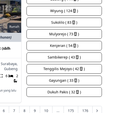
Wiyung ( 124
)
Sukolilo ( 83
)
Rumah
Mulyorejo ( 73
)
ahunan)
Kenjeran ( 54
)
 (sblh
Sambikerep ( 43
)
Surabaya,
Gubeng
Tenggilis Mejoyo ( 42
)
6
2
Gayungan ( 33
)
un yang lalu
Dukuh Pakis ( 32
)
6
7
8
9
10
...
175
176