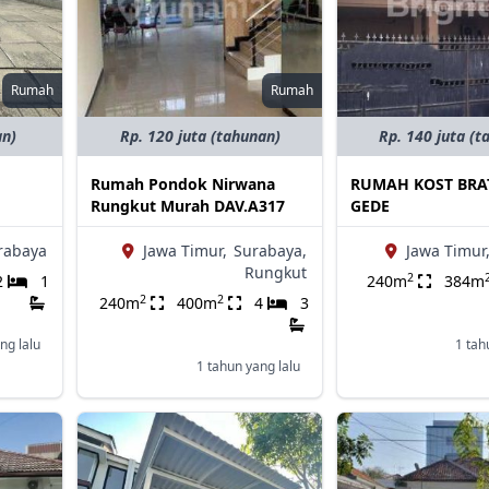
Rumah
Rumah
an)
Rp. 120 juta (tahunan)
Rp. 140 juta (t
Rumah Pondok Nirwana
RUMAH KOST BRA
Rungkut Murah DAV.A317
GEDE
rabaya
Jawa Timur,
Surabaya,
Jawa Timur
Rungkut
2
2
1
240m
384m
2
2
240m
400m
4
3
ng lalu
1 tah
1 tahun yang lalu