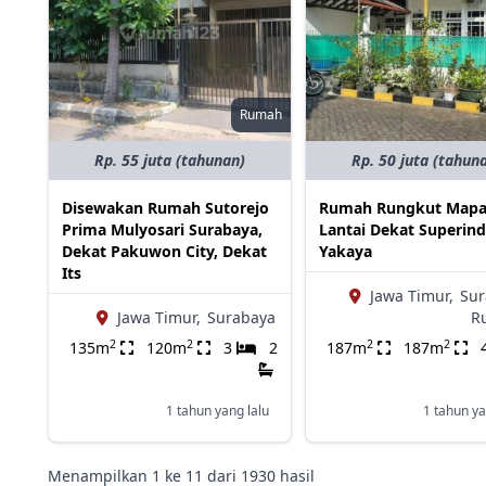
Rumah
Rp. 55 juta (tahunan)
Rp. 50 juta (tahun
Disewakan Rumah Sutorejo
Rumah Rungkut Mapa
Prima Mulyosari Surabaya,
Lantai Dekat Superin
Dekat Pakuwon City, Dekat
Yakaya
Its
Jawa Timur,
Sur
Jawa Timur,
Surabaya
R
2
2
2
2
135m
120m
3
2
187m
187m
1 tahun yang lalu
1 tahun ya
Menampilkan
1
ke
11
dari
1930
hasil