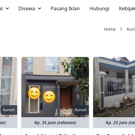
al
Disewa
Pasang Iklan
Hubungi
Kebija
Home
Ru
Rumah
Rumah
an)
Rp. 35 juta (tahunan)
Rp. 25 juta (t