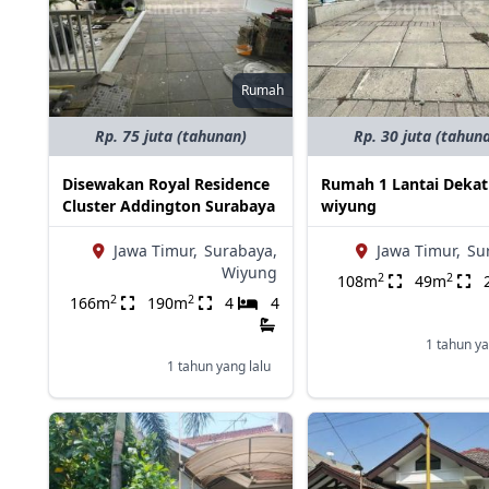
Rumah
Rp. 75 juta (tahunan)
Rp. 30 juta (tahun
Disewakan Royal Residence
Rumah 1 Lantai Dekat
Cluster Addington Surabaya
wiyung
Jawa Timur,
Surabaya,
Jawa Timur,
Su
Wiyung
2
2
108m
49m
2
2
166m
190m
4
4
1 tahun ya
1 tahun yang lalu