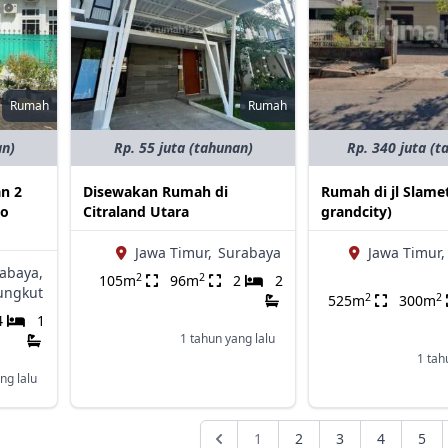
Rumah
Rumah
an)
Rp. 55 juta (tahunan)
Rp. 340 juta (t
n 2
Disewakan Rumah di
Rumah di jl Slamet
do
Citraland Utara
grandcity)
Jawa Timur,
Surabaya
Jawa Timur,
abaya,
2
2
105m
96m
2
2
ungkut
2
2
525m
300m
4
1
1 tahun yang lalu
1 tah
ng lalu
1
2
3
4
5