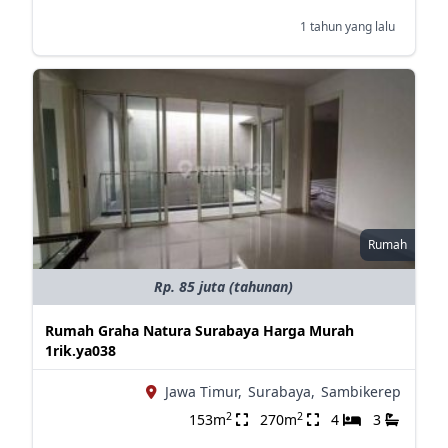
1 tahun yang lalu
Rumah
Rp. 85 juta (tahunan)
Rumah Graha Natura Surabaya Harga Murah
1rik.ya038
Jawa Timur,
Surabaya,
Sambikerep
2
2
153m
270m
4
3