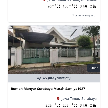
2
2
90m
150m
3
2
1 tahun yang lalu
Rumah
Rp. 65 juta (tahunan)
Rumah Manyar Surabaya Murah Sam.ya1927
Jawa Timur,
Surabaya
2
2
253m
253m
3
2