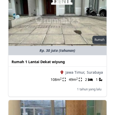
Rumah
Rp. 30 juta (tahunan)
Rumah 1 Lantai Dekat wiyung
Jawa Timur,
Surabaya
2
2
108m
49m
2
1
1 tahun yang lalu