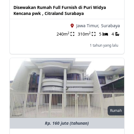
Disewakan Rumah Full Furnish di Puri Widya
Kencana pwk , Citraland Surabaya
Jawa Timur,
Surabaya
2
2
240m
310m
5
4
1 tahun yang lalu
Rumah
Rp. 160 juta (tahunan)