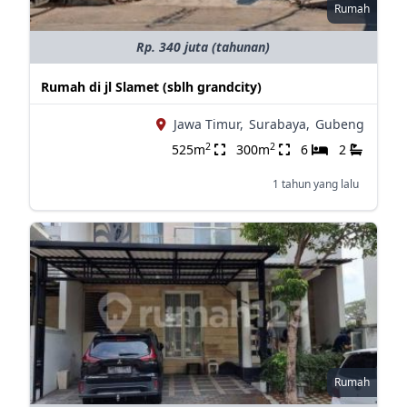
Rumah
Rp. 340 juta (tahunan)
Rumah di jl Slamet (sblh grandcity)
Jawa Timur,
Surabaya,
Gubeng
2
2
525m
300m
6
2
1 tahun yang lalu
Rumah