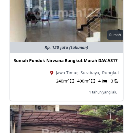
Rumah
Rp. 120 juta (tahunan)
Rumah Pondok Nirwana Rungkut Murah DAV.A317
Jawa Timur,
Surabaya,
Rungkut
2
2
240m
400m
4
3
1 tahun yang lalu