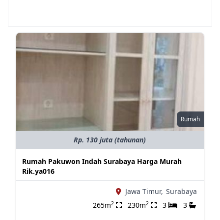
Rumah
Rp. 130 juta (tahunan)
Rumah Pakuwon Indah Surabaya Harga Murah
Rik.ya016
Jawa Timur,
Surabaya
2
2
265m
230m
3
3