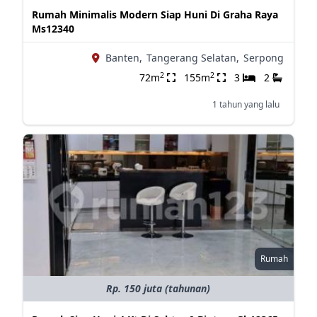
Rumah Minimalis Modern Siap Huni Di Graha Raya
Ms12340
Banten,
Tangerang Selatan,
Serpong
2
2
72m
155m
3
2
1 tahun yang lalu
Rumah
Rp. 150 juta (tahunan)