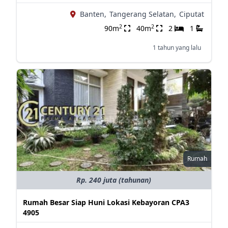
Banten,
Tangerang Selatan,
Ciputat
2
2
90m
40m
2
1
1 tahun yang lalu
Rumah
Rp. 240 juta (tahunan)
Rumah Besar Siap Huni Lokasi Kebayoran CPA3
4905