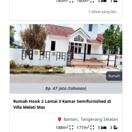
180m
160m
3
3
1 tahun yang lalu
Rumah
Rp. 47 juta (tahunan)
Rumah Hook 2 Lantai 3 Kamar Semifurnished di
Villa Melati Mas
Banten,
Tangerang Selatan
2
2
188m
177m
3
3