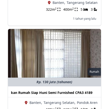
Banten,
Tangerang Selatan
2
2
322m
400m
5
3
1 tahun yang lalu
Rumah
Rp. 130 juta (tahunan)
kan Rumah Siap Huni Semi Furnished CPA3 4189
Banten,
Tangerang Selatan,
Pondok Aren
2
2