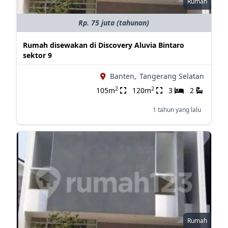
Rumah
Rp. 75 juta (tahunan)
Rumah disewakan di Discovery Aluvia Bintaro
sektor 9
Banten,
Tangerang Selatan
2
2
105m
120m
3
2
1 tahun yang lalu
Rumah