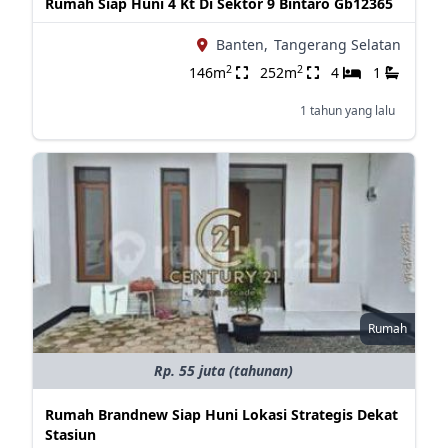
Rumah Siap Huni 4 Kt Di Sektor 9 Bintaro Gb12365
Banten,
Tangerang Selatan
2
2
146m
252m
4
1
1 tahun yang lalu
Rumah
Rp. 55 juta (tahunan)
Rumah Brandnew Siap Huni Lokasi Strategis Dekat
Stasiun