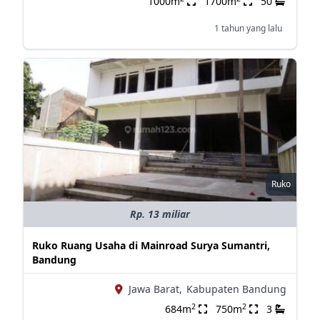
1000m
1700m
50
1 tahun yang lalu
Ruko
Rp. 13 miliar
Ruko Ruang Usaha di Mainroad Surya Sumantri,
Bandung
Jawa Barat,
Kabupaten Bandung
2
2
684m
750m
3