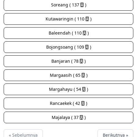
Soreang ( 137
)
Kutawaringin ( 110
)
Baleendah ( 110
)
Bojongsoang ( 109
)
Banjaran ( 78
)
Margaasih ( 65
)
Margahayu ( 54
)
Rancaekek ( 42
)
Majalaya ( 37
)
« Sebelumnya
Berikutnya »