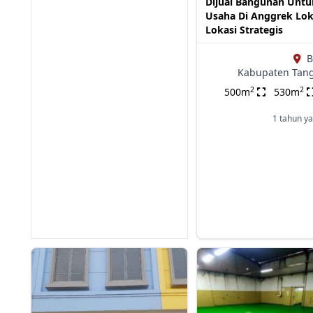
Dijual Bangunan Untu
Usaha Di Anggrek Lok
Lokasi Strategis
B
Kabupaten Tan
2
2
500m
530m
1 tahun ya