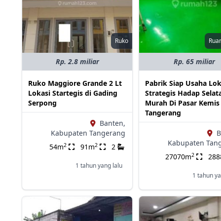
Ruko
Rua
Rp. 2.8 miliar
Rp. 65 miliar
Ruko Maggiore Grande 2 Lt
Pabrik Siap Usaha Lok
Lokasi Startegis di Gading
Strategis Hadap Selat
Serpong
Murah Di Pasar Kemis
Tangerang
Banten,
Kabupaten Tangerang
B
Kabupaten Tan
2
2
54m
91m
2
2
27070m
28
1 tahun yang lalu
1 tahun ya