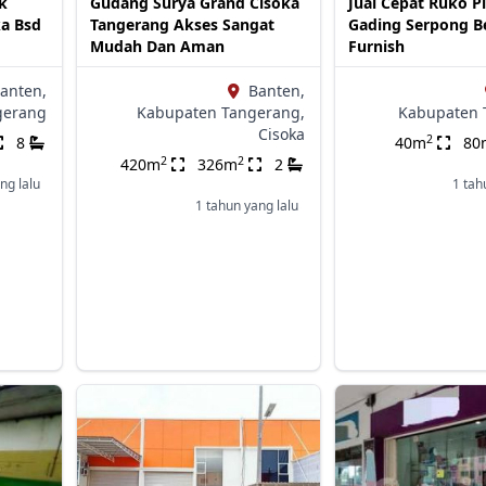
k
Gudang Surya Grand Cisoka
Jual Cepat Ruko P
a Bsd
Tangerang Akses Sangat
Gading Serpong B
Mudah Dan Aman
Furnish
anten,
Banten,
gerang
Kabupaten Tangerang,
Kabupaten 
Cisoka
2
8
40m
80
2
2
420m
326m
2
ng lalu
1 tah
1 tahun yang lalu