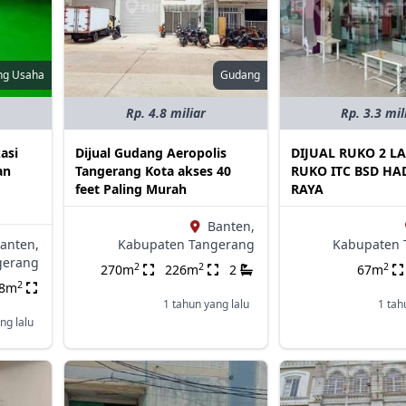
ng Usaha
Gudang
Rp. 4.8 miliar
Rp. 3.3 mil
asi
Dijual Gudang Aeropolis
DIJUAL RUKO 2 L
an
Tangerang Kota akses 40
RUKO ITC BSD HA
feet Paling Murah
RAYA
Banten,
anten,
Kabupaten Tangerang
Kabupaten 
gerang
2
2
2
270m
226m
2
67m
2
88m
1 tahun yang lalu
1 tah
ng lalu