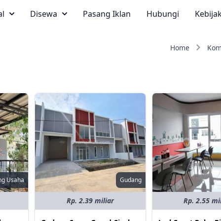
al
Disewa
Pasang Iklan
Hubungi
Kebija
Home
Kom
ng Usaha
Gudang
Rp. 2.39 miliar
Rp. 2.55 mi