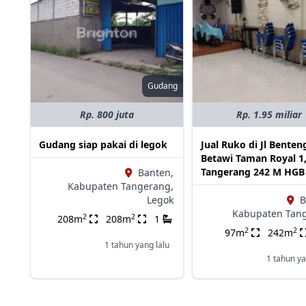
Gudang
Rp. 800 juta
Rp. 1.95 miliar
Gudang siap pakai di legok
Jual Ruko di Jl Benten
Betawi Taman Royal 1
Tangerang 242 M HGB
Banten,
Kabupaten Tangerang,
Legok
B
Kabupaten Tan
2
2
208m
208m
1
2
2
97m
242m
1 tahun yang lalu
1 tahun ya