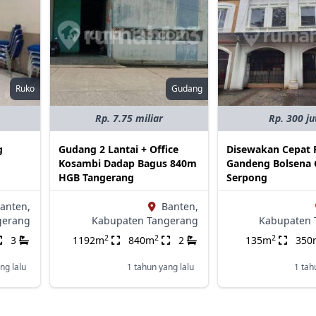
Ruko
Gudang
Rp. 7.75 miliar
Rp. 300 ju
g
Gudang 2 Lantai + Office
Disewakan Cepat 
,
Kosambi Dadap Bagus 840m
Gandeng Bolsena 
HGB Tangerang
Serpong
anten,
Banten,
gerang
Kabupaten Tangerang
Kabupaten 
2
2
2
3
1192m
840m
2
135m
350
ng lalu
1 tahun yang lalu
1 tah