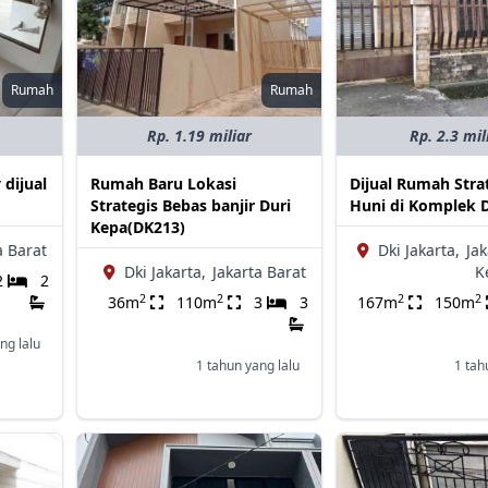
Rumah
Rumah
Rp. 1.19 miliar
Rp. 2.3 mil
 dijual
Rumah Baru Lokasi
Dijual Rumah Stra
Strategis Bebas banjir Duri
Huni di Komplek D
Kepa(DK213)
a Barat
Dki Jakarta,
Jak
Dki Jakarta,
Jakarta Barat
K
2
2
2
2
2
2
36m
110m
3
3
167m
150m
ng lalu
1 tahun yang lalu
1 tah