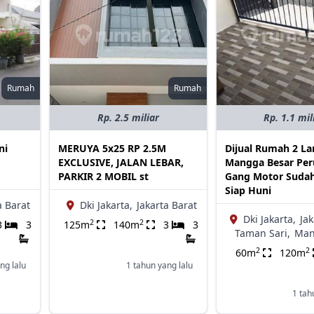
Rumah
Rumah
Rp. 2.5 miliar
Rp. 1.1 mil
ni
MERUYA 5x25 RP 2.5M
Dijual Rumah 2 La
EXCLUSIVE, JALAN LEBAR,
Mangga Besar Pe
PARKIR 2 MOBIL st
Gang Motor Sudah
Siap Huni
a Barat
Dki Jakarta,
Jakarta Barat
Dki Jakarta,
Jak
2
2
3
3
125m
140m
3
3
Taman Sari,
Man
2
2
60m
120m
ng lalu
1 tahun yang lalu
1 tah