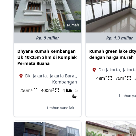
Rumah
Rp. 9 miliar
Rp. 1.3 miliar
Dhyana Rumah Kembangan
Rumah green lake city
Uk 10x25m Shm di Komplek
dengan harga murah
Permata Buana
Dki Jakarta,
Jakart
Dki Jakarta,
Jakarta Barat,
2
2
48m
76m
Kembangan
2
2
250m
400m
4
5
1 tahun ya
1 tahun yang lalu