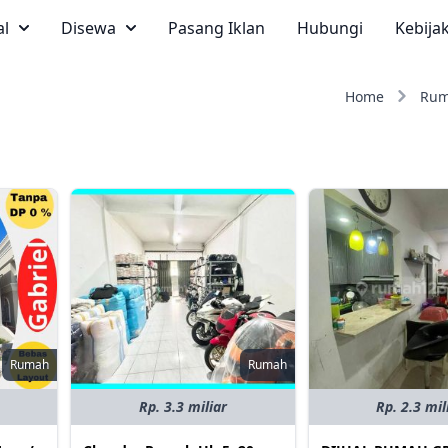
al
Disewa
Pasang Iklan
Hubungi
Kebija
Home
Ru
Rumah
Rumah
Rp. 3.3 miliar
Rp. 2.3 mil