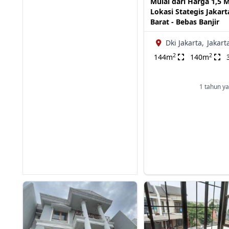
Mulai dari Harga 1,5 M
Lokasi Stategis Jakart
Barat - Bebas Banjir
Dki Jakarta,
Jakart
2
2
144m
140m
1 tahun ya