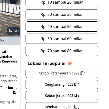
Rp. 10 sampai 20 miliar
Rp. 20 sampai 30 miliar
Rp. 40 sampai 50 miliar
Rumah
Rp. 50 sampai 60 miliar
iar
Rp. 70 sampai 80 miliar
ntai
rumahan
 Renovasi
Lokasi Terpopuler
Grogol Petamburan ( 292
)
arta Barat,
gga Besar
Cengkareng ( 222
)
3
2
Kebon Jeruk ( 203
)
un yang lalu
Kembangan ( 140
)