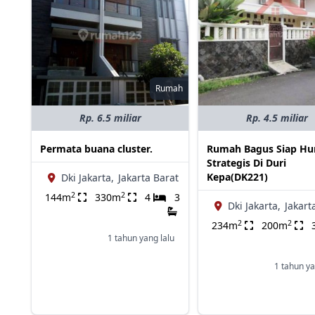
Rumah
Rp. 6.5 miliar
Rp. 4.5 miliar
Permata buana cluster.
Rumah Bagus Siap Hu
Strategis Di Duri
Kepa(DK221)
Dki Jakarta,
Jakarta Barat
2
2
144m
330m
4
3
Dki Jakarta,
Jakart
2
2
234m
200m
1 tahun yang lalu
1 tahun ya