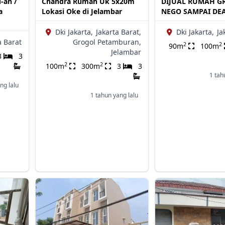
-an /
Chandra Rumah Uk 5x20m
DIJUAL RUMAH G
a
Lokasi Oke di Jelambar
NEGO SAMPAI DE
Dki Jakarta,
Jakarta Barat,
Dki Jakarta,
Ja
a Barat
Grogol Petamburan,
2
2
90m
100m
Jelambar
3
3
2
2
100m
300m
3
3
1 tah
ng lalu
1 tahun yang lalu