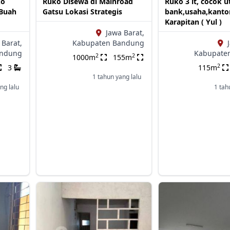
ko
Ruko Disewa di Mainroad
Ruko 3 lt, cocok u
 Buah
Gatsu Lokasi Strategis
bank,usaha,kantor
Karapitan ( Yul )
Jawa Barat,
 Barat,
Kabupaten Bandung
andung
Kabupate
2
2
1000m
155m
2
3
115m
1 tahun yang lalu
ng lalu
1 tah