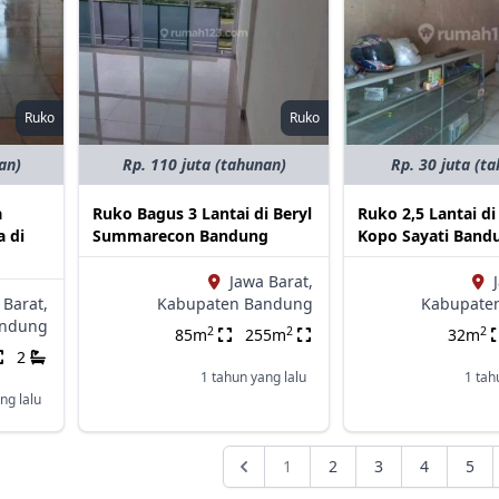
Ruko
Ruko
an)
Rp. 110 juta (tahunan)
Rp. 30 juta (t
a
Ruko Bagus 3 Lantai di Beryl
Ruko 2,5 Lantai d
 di
Summarecon Bandung
Kopo Sayati Band
Jawa Barat,
 Barat,
Kabupaten Bandung
Kabupate
andung
2
2
2
85m
255m
32m
2
1 tahun yang lalu
1 tah
ng lalu
1
2
3
4
5