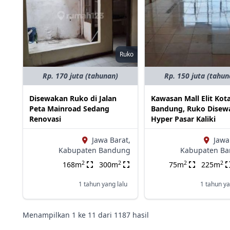
Ruko
Rp. 170 juta (tahunan)
Rp. 150 juta (tahun
Disewakan Ruko di Jalan
Kawasan Mall Elit Kot
Peta Mainroad Sedang
Bandung, Ruko Disewa
Renovasi
Hyper Pasar Kaliki
Jawa Barat,
Jawa
Kabupaten Bandung
Kabupaten B
2
2
2
2
168m
300m
75m
225m
1 tahun yang lalu
1 tahun ya
Menampilkan
1
ke
11
dari
1187
hasil