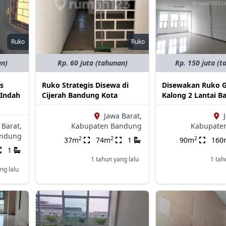
Ruko
Ruko
an)
Rp. 60 juta (tahunan)
Rp. 150 juta (t
is
Ruko Strategis Disewa di
Disewakan Ruko 
 Indah
Cijerah Bandung Kota
Kalong 2 Lantai 
Jawa Barat,
 Barat,
Kabupaten Bandung
Kabupate
andung
2
2
2
37m
74m
1
90m
160
1
1 tahun yang lalu
1 tah
ng lalu