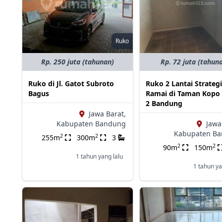
Ruko
Rp. 250 juta (tahunan)
Rp. 72 juta (tahun
Ruko di Jl. Gatot Subroto
Ruko 2 Lantai Strateg
Bagus
Ramai di Taman Kopo
2 Bandung
Jawa Barat,
Kabupaten Bandung
Jawa
Kabupaten B
2
2
255m
300m
3
2
2
90m
150m
1 tahun yang lalu
1 tahun ya