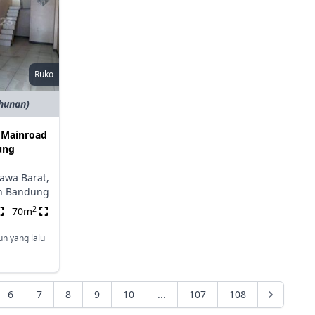
Ruko
ahunan)
i Mainroad
ung
Jawa Barat,
n Bandung
2
70m
un yang lalu
6
7
8
9
10
...
107
108