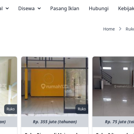
al
Disewa
Pasang Iklan
Hubungi
Kebija
Home
Ruk
Ruko
Ruko
an)
Rp. 355 juta (tahunan)
Rp. 75 juta (t