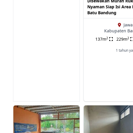
Disewakan Murah Ru
Nyaman Siap Isi Area
Batu Bandung
Jawa
Kabupaten B
2
2
137m
229m
1 tahun ya