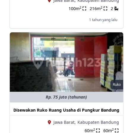
Jawa Barat,
Kabupaten Bandung
2
2
100m
216m
2
1 tahun yang lalu
Ruko
Rp. 75 juta (tahunan)
Disewakan Ruko Ruang Usaha di Pungkur Bandung
Jawa Barat,
Kabupaten Bandung
2
2
60m
60m