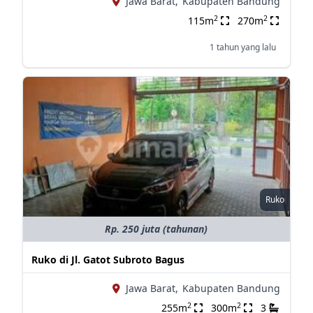
Jawa Barat,
Kabupaten Bandung
2
2
115m
270m
1 tahun yang lalu
Ruko
Rp. 250 juta (tahunan)
Ruko di Jl. Gatot Subroto Bagus
Jawa Barat,
Kabupaten Bandung
2
2
255m
300m
3