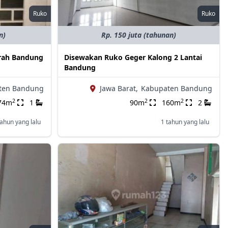
Ruko
Ruko
n)
Rp. 150 juta (tahunan)
erah Bandung
Disewakan Ruko Geger Kalong 2 Lantai
Bandung
ten Bandung
Jawa Barat,
Kabupaten Bandung
2
2
2
74m
1
90m
160m
2
tahun yang lalu
1 tahun yang lalu