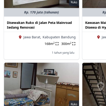
Ruko
Rp. 170 juta (tahunan)
Rp
Disewakan Ruko di Jalan Peta Mainroad
Kawasan Mal
Sedang Renovasi
Disewa di Hy
Jawa Barat,
Kabupaten Bandung
Ja
2
2
168m
300m
1 tahun yang lalu
Ruko