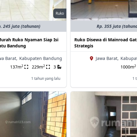
Ruko
. 245 juta (tahunan)
Rp. 355 juta (tahun
urah Ruko Nyaman Siap Isi
Ruko Disewa di Mainroad Gat
atu Bandung
Strategis
wa Barat,
Kabupaten Bandung
Jawa Barat,
Kabupa
2
2
2
137m
229m
3
1000m
1 tahun yang lalu
1 