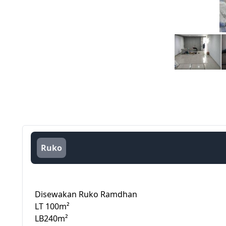
Ruko
Disewakan Ruko Ramdhan
LT 100m²
LB240m²