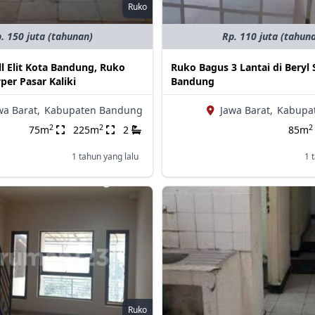
Ruko
. 150 juta (tahunan)
Rp. 110 juta (tahun
l Elit Kota Bandung, Ruko
Ruko Bagus 3 Lantai di Bery
per Pasar Kaliki
Bandung
wa Barat,
Kabupaten Bandung
Jawa Barat,
Kabupa
2
2
2
75m
225m
2
85m
1 tahun yang lalu
1 
Ruko