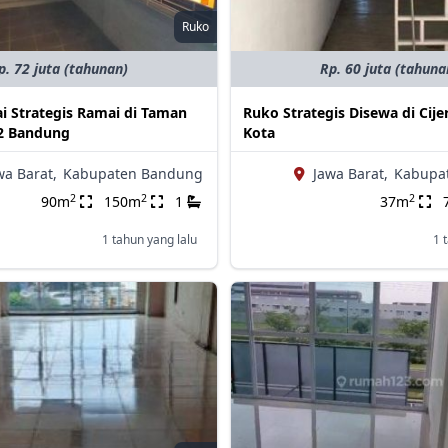
Ruko
p. 72 juta (tahunan)
Rp. 60 juta (tahuna
i Strategis Ramai di Taman
Ruko Strategis Disewa di Cij
2 Bandung
Kota
wa Barat,
Kabupaten Bandung
Jawa Barat,
Kabupa
2
2
2
90m
150m
1
37m
1 tahun yang lalu
1 