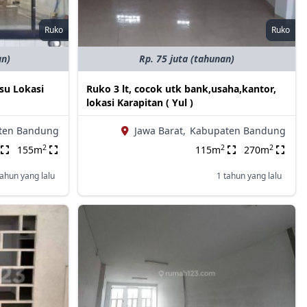
Ruko
Ruko
an)
Rp. 75 juta (tahunan)
su Lokasi
Ruko 3 lt, cocok utk bank,usaha,kantor,
lokasi Karapitan ( Yul )
ten Bandung
Jawa Barat,
Kabupaten Bandung
2
2
2
155m
115m
270m
tahun yang lalu
1 tahun yang lalu