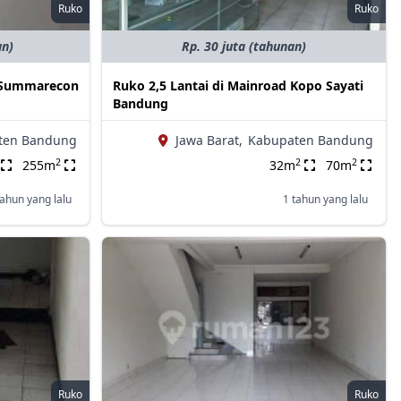
Ruko
Ruko
an)
Rp. 30 juta (tahunan)
l Summarecon
Ruko 2,5 Lantai di Mainroad Kopo Sayati
Bandung
ten Bandung
Jawa Barat,
Kabupaten Bandung
2
2
2
255m
32m
70m
tahun yang lalu
1 tahun yang lalu
Ruko
Ruko