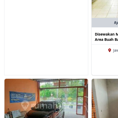
Rp
Disewakan M
Area Buah B
Ja