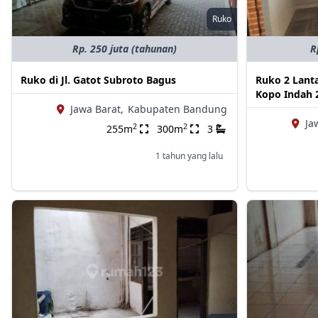
Ruko
Rp. 250 juta (tahunan)
R
Ruko di Jl. Gatot Subroto Bagus
Ruko 2 Lanta
Kopo Indah 
Jawa Barat,
Kabupaten Bandung
Ja
2
2
255m
300m
3
1 tahun yang lalu