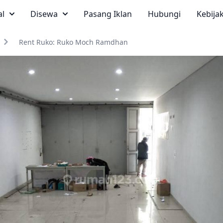
al
Disewa
Pasang Iklan
Hubungi
Kebija
Rent Ruko: Ruko Moch Ramdhan