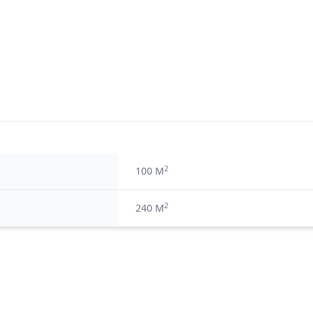
2
100 M
2
240 M