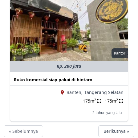
Kantor
Rp. 200 juta
Ruko komersial siap pakai di bintaro
Banten,
Tangerang Selatan
2
2
175m
175m
2 tahun yang lalu
« Sebelumnya
Berikutnya »