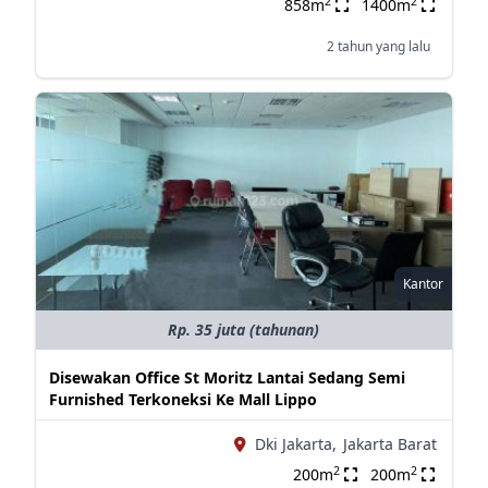
2
2
858m
1400m
2 tahun yang lalu
Kantor
Rp. 35 juta (tahunan)
Disewakan Office St Moritz Lantai Sedang Semi
Furnished Terkoneksi Ke Mall Lippo
Dki Jakarta,
Jakarta Barat
2
2
200m
200m