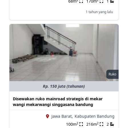
68m
170m
1
1 tahun yang lalu
Ruko
Rp. 150 juta (tahunan)
Disewakan ruko mainroad strategis di mekar
wangi mekarwangi singgasana bandung
Jawa Barat,
Kabupaten Bandung
2
2
100m
216m
2