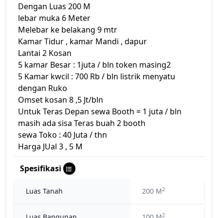
Dengan Luas 200 M
lebar muka 6 Meter
Melebar ke belakang 9 mtr
Kamar Tidur , kamar Mandi , dapur
Lantai 2 Kosan
5 kamar Besar : 1juta / bln token masing2
5 Kamar kwcil : 700 Rb / bln listrik menyatu
dengan Ruko
Omset kosan 8 ,5 Jt/bln
Untuk Teras Depan sewa Booth = 1 juta / bln
masih ada sisa Teras buah 2 booth
sewa Toko : 40 Juta / thn
Harga JUal 3 , 5 M
Spesifikasi
2
Luas Tanah
200 M
2
Luas Bangunan
100 M