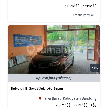
2
2
115m
270m
1 tahun yang lalu
Ruko
Rp. 250 juta (tahunan)
Ruko di Jl. Gatot Subroto Bagus
Jawa Barat,
Kabupaten Bandung
2
2
255m
300m
3