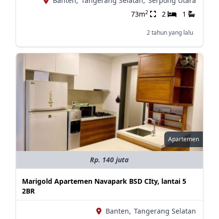
Banten,
Tangerang Selatan,
Serpong Utara
2
73m
2
1
2 tahun yang lalu
Apartemen
Rp. 140 juta
Marigold Apartemen Navapark BSD CIty, lantai 5
2BR
Banten,
Tangerang Selatan