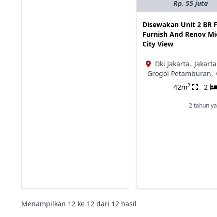
Rp. 55 juta
Disewakan Unit 2 BR F
Furnish And Renov Mi
City View
Dki Jakarta,
Jakarta
Grogol Petamburan,
2
42m
2
2 tahun ya
Menampilkan
12
ke
12
dari
12
hasil