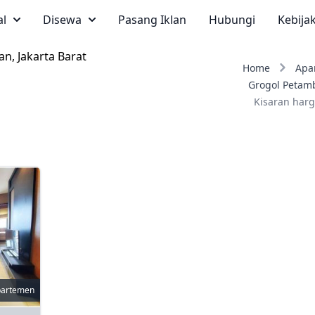
al
Disewa
Pasang Iklan
Hubungi
Kebija
n, Jakarta Barat
Home
Apa
Grogol Petam
Kisaran harg
partemen