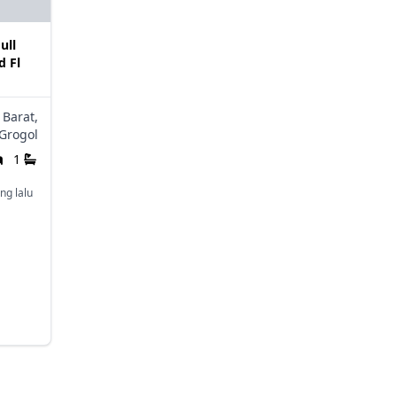
ull
d Fl
 Barat,
Grogol
1
ng lalu