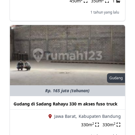
450m
350m
1
1 tahun yang lalu
Gudang
Rp. 165 juta (tahunan)
Gudang di Sadang Rahayu 330 m akses fuso truck
Jawa Barat,
Kabupaten Bandung
2
2
330m
330m