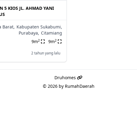
 5 KIOS JL. AHMAD YANI
US
a Barat,
Kabupaten Sukabumi,
Purabaya,
Citamiang
2
2
9m
9m
2 tahun yang lalu
Druhomes
© 2026 by
RumahDaerah