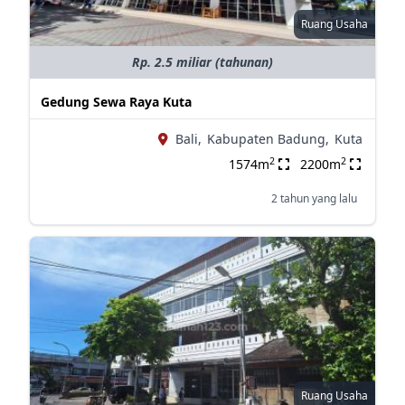
Ruang Usaha
Rp. 2.5 miliar (tahunan)
Gedung Sewa Raya Kuta
Bali,
Kabupaten Badung,
Kuta
2
2
1574m
2200m
2 tahun yang lalu
Ruang Usaha