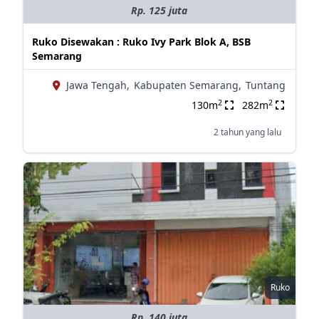
Rp. 125 juta
Ruko Disewakan : Ruko Ivy Park Blok A, BSB
Semarang
Jawa Tengah,
Kabupaten Semarang,
Tuntang
2
2
130m
282m
2 tahun yang lalu
Ruko
Rp. 140 juta