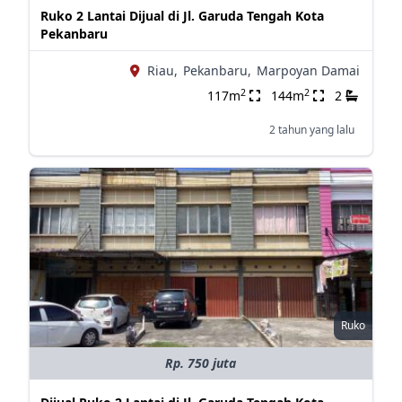
Ruko 2 Lantai Dijual di Jl. Garuda Tengah Kota
Pekanbaru
Riau,
Pekanbaru,
Marpoyan Damai
2
2
117m
144m
2
2 tahun yang lalu
Ruko
Rp. 750 juta