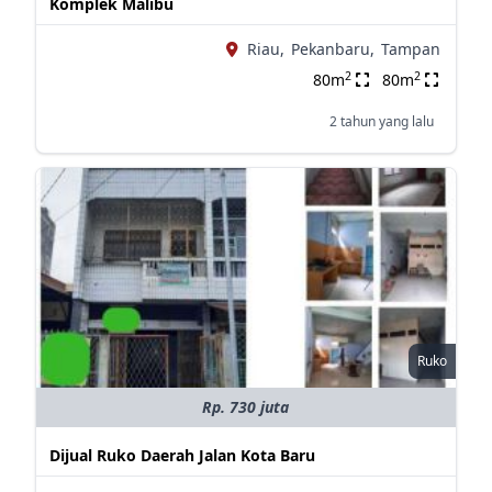
Komplek Malibu
Riau,
Pekanbaru,
Tampan
2
2
80m
80m
2 tahun yang lalu
Ruko
Rp. 730 juta
Dijual Ruko Daerah Jalan Kota Baru