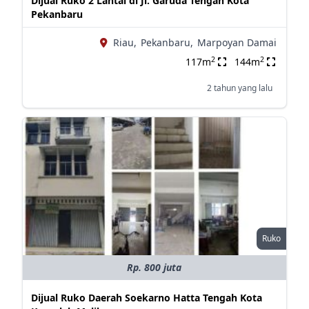
Dijual Ruko 2 Lantai di Jl. Garuda Tengah Kota
Pekanbaru
Riau,
Pekanbaru,
Marpoyan Damai
2
2
117m
144m
2 tahun yang lalu
Ruko
Rp. 800 juta
Dijual Ruko Daerah Soekarno Hatta Tengah Kota