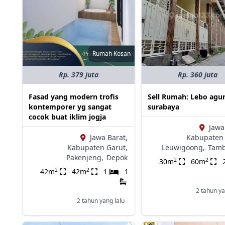
Rumah Kosan
Rp. 379 juta
Rp. 360 juta
Fasad yang modern trofis
Sell Rumah: Lebo agu
kontemporer yg sangat
surabaya
cocok buat iklim jogja
Jawa
Jawa Barat,
Kabupaten 
Kabupaten Garut,
Leuwigoong,
Tamb
Pakenjeng,
Depok
2
2
30m
60m
2
2
42m
42m
1
1
2 tahun ya
2 tahun yang lalu