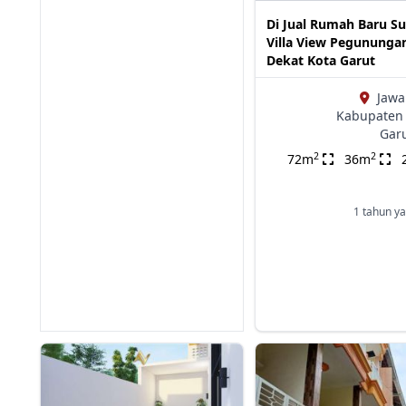
Di Jual Rumah Baru S
Villa View Pegununga
Dekat Kota Garut
Jawa
Kabupaten 
Gar
2
2
72m
36m
1 tahun ya