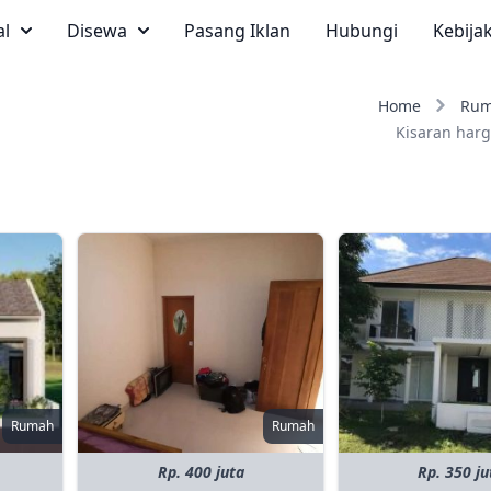
al
Disewa
Pasang Iklan
Hubungi
Kebija
Home
Ru
Kisaran harg
Rumah
Rumah
Rp. 400 juta
Rp. 350 ju