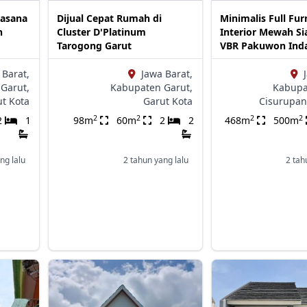
uasana
Dijual Cepat Rumah di
Minimalis Full Fur
n
Cluster D'Platinum
Interior Mewah Si
Tarogong Garut
VBR Pakuwon Ind
 Barat,
Jawa Barat,
Garut,
Kabupaten Garut,
Kabupa
ut Kota
Garut Kota
Cisurupan
2
2
2
2
2
1
98m
60m
2
2
468m
500m
ng lalu
2 tahun yang lalu
2 tah