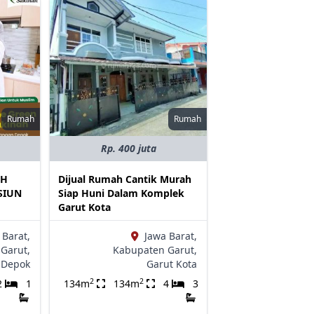
Rumah
Rumah
Rp. 400 juta
AH
Dijual Rumah Cantik Murah
SIUN
Siap Huni Dalam Komplek
Garut Kota
 Barat,
Jawa Barat,
Garut,
Kabupaten Garut,
Depok
Garut Kota
2
2
2
1
134m
134m
4
3