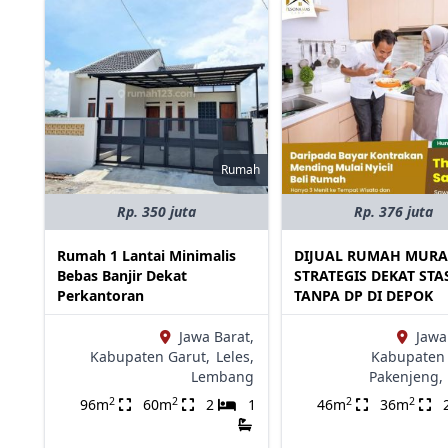
Rumah
Rp. 350 juta
Rp. 376 juta
Rumah 1 Lantai Minimalis
DIJUAL RUMAH MUR
Bebas Banjir Dekat
STRATEGIS DEKAT STA
Perkantoran
TANPA DP DI DEPOK
Jawa Barat,
Jawa
Kabupaten Garut,
Leles,
Kabupaten 
Lembang
Pakenjeng,
2
2
2
2
96m
60m
2
1
46m
36m