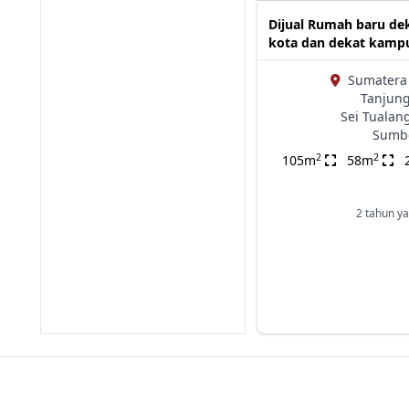
Dijual Rumah baru de
kota dan dekat kamp
Sumatera 
Tanjung
Sei Tualan
Sumbe
2
2
105m
58m
2 tahun ya