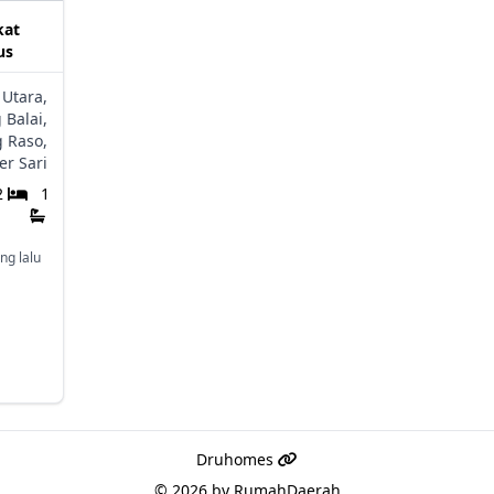
kat
us
Utara,
 Balai,
g Raso,
r Sari
2
1
ng lalu
Druhomes
© 2026 by
RumahDaerah