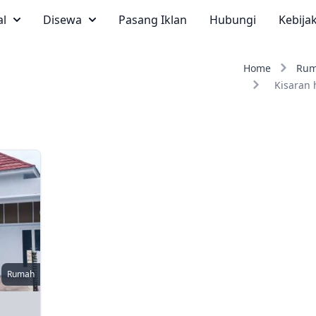
al
Disewa
Pasang Iklan
Hubungi
Kebija
Home
Ru
Kisaran 
Rumah