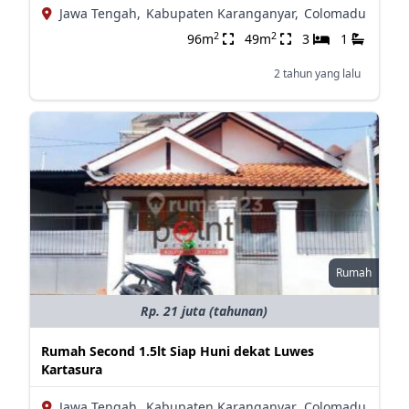
Jawa Tengah,
Kabupaten Karanganyar,
Colomadu
2
2
96m
49m
3
1
2 tahun yang lalu
Rumah
Rp. 21 juta (tahunan)
Rumah Second 1.5lt Siap Huni dekat Luwes
Kartasura
Jawa Tengah,
Kabupaten Karanganyar,
Colomadu