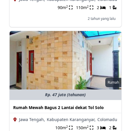
2
2
90m
110m
2
1
2 tahun yang lalu
Rumah
Rp. 47 juta (tahunan)
Rumah Mewah Bagus 2 Lantai dekat Tol Solo
Jawa Tengah,
Kabupaten Karanganyar,
Colomadu
2
2
100m
150m
3
2