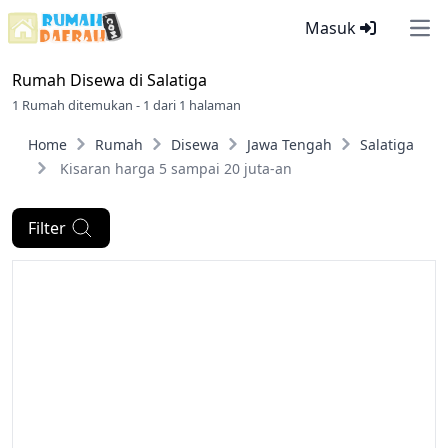
Masuk
Ope
Rumah Disewa di
Salatiga
1 Rumah ditemukan - 1 dari 1 halaman
Home
Rumah
Disewa
Jawa Tengah
Salatiga
Kisaran harga 5 sampai 20 juta-an
Filter