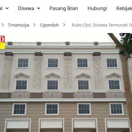
al
Disewa
Pasang Iklan
Hubungi
Kebija
Tirtamulya
Cipondoh
Ruko Cbd, Disewa Termurah Di