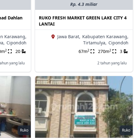
Rp. 4.3 miliar
mad Dahlan
RUKO FRESH MARKET GREEN LAKE CITY 4
LANTAI
n Karawang,
Jawa Barat,
Kabupaten Karawang,
ya,
Cipondoh
Tirtamulya,
Cipondoh
2
2
2
0m
20
67m
270m
3
tahun yang lalu
2 tahun yang lalu
Ruko
Ruko