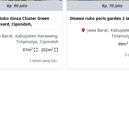
Rp. 90 juta
Rp. 70 juta
Ruko Ginza Cluster Green
Disewa ruko poris garden 2 la
evard, Cipondoh,
Jawa Barat,
Kabupate
 Barat,
Kabupaten Karawang,
Tirtamul
Tirtamulya,
Cipondoh
2
99m
2
2
67m
202m
2 
2 tahun yang lalu