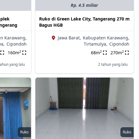
Rp. 4.5 miliar
mplek
Ruko di Green Lake City, Tangerang 270 m
angerang
Bagus HGB
n Karawang,
Jawa Barat,
Kabupaten Karawang,
ya,
Cipondoh
Tirtamulya,
Cipondoh
2
2
2
160m
68m
270m
tahun yang lalu
2 tahun yang lalu
Ruko
Ruko