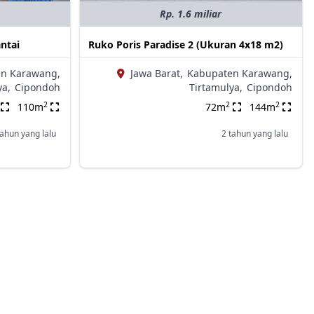
Rp. 1.6 miliar
ntai
Ruko Poris Paradise 2 (Ukuran 4x18 m2)
n Karawang,
Jawa Barat,
Kabupaten Karawang,
ya,
Cipondoh
Tirtamulya,
Cipondoh
2
2
2
110m
72m
144m
tahun yang lalu
2 tahun yang lalu