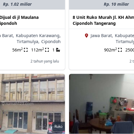
Rp. 1.02 miliar
Rp. 10 miliar
ijual di jl Maulana
8 Unit Ruko Murah Jl. KH Ah
Cipondoh
Cipondoh Tangerang
 Barat,
Kabupaten Karawang,
Jawa Barat,
Kabupate
Tirtamulya,
Cipondoh
Tirtamul
2
2
2
56m
112m
1
902m
250
2 tahun yang lalu
2 
Ruko