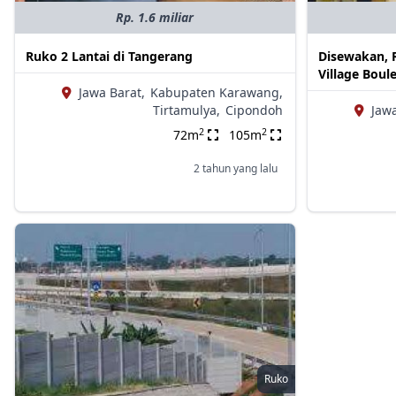
Rp. 1.6 miliar
Ruko 2 Lantai di Tangerang
Disewakan, 
Village Boul
Jawa Barat,
Kabupaten Karawang,
Tirtamulya,
Cipondoh
Jawa
2
2
72m
105m
2 tahun yang lalu
Ruko