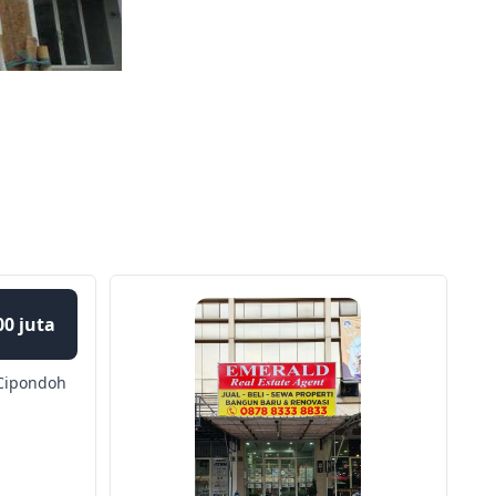
00 juta
Cipondoh