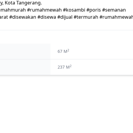
ty, Kota Tangerang.
 #rumahmurah #rumahmewah #kosambi #poris #semanan
arat #disewakan #disewa #dijual #termurah #rumahmewa
2
67 M
2
237 M