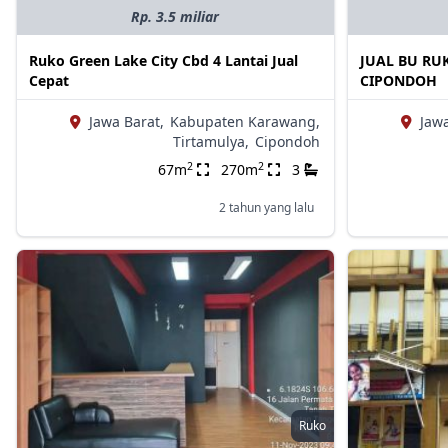
Rp. 3.5 miliar
Ruko Green Lake City Cbd 4 Lantai Jual
JUAL BU RUK
Cepat
CIPONDOH
Jawa Barat,
Kabupaten Karawang,
Jawa
Tirtamulya,
Cipondoh
2
2
67m
270m
3
2 tahun yang lalu
Ruko