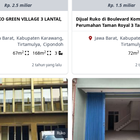
Rp. 2.5 miliar
Rp. 1.5 miliar
O GREEN VILLAGE 3 LANTAI,
Dijual Ruko di Boulevard Ko
Perumahan Taman Royal 3 T
 Barat,
Kabupaten Karawang,
Jawa Barat,
Kabupate
Tirtamulya,
Cipondoh
Tirtamul
2
2
2
67m
168m
3
72m
2 tahun yang lalu
2 
Ruko