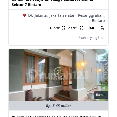
Sektor 7 Bintaro
Dki Jakarta,
Jakarta Selatan,
Pesanggrahan,
Bintaro
2
2
186m
237m
3
3
2 tahun yang lalu
Rumah
Rp. 5.65 miliar