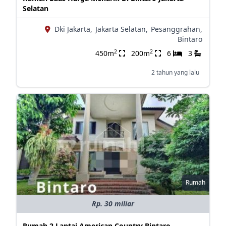
Selatan
Dki Jakarta,
Jakarta Selatan,
Pesanggrahan,
Bintaro
2
2
450m
200m
6
3
2 tahun yang lalu
Rumah
Rp. 30 miliar
Rumah 2 Lantai American Country Bintaro