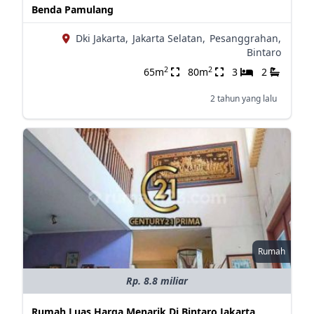
Benda Pamulang
Dki Jakarta,
Jakarta Selatan,
Pesanggrahan,
Bintaro
2
2
65m
80m
3
2
2 tahun yang lalu
Rumah
Rp. 8.8 miliar
Rumah Luas Harga Menarik Di Bintaro Jakarta