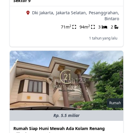
Sektor 9
Dki Jakarta,
Jakarta Selatan,
Pesanggrahan,
Bintaro
2
2
71m
94m
3
2
1 tahun yang lalu
Rumah
Rp. 5.5 miliar
Rumah Siap Huni Mewah Ada Kolam Renang