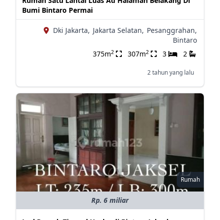
Rumah Satu Lantai Luas Ad Halaman Belakang Di
Bumi Bintaro Permai
Dki Jakarta,
Jakarta Selatan,
Pesanggrahan,
Bintaro
2
2
375m
307m
3
2
2 tahun yang lalu
Rumah
Rp. 6 miliar