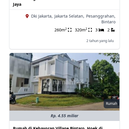
Jaya
Dki Jakarta,
Jakarta Selatan,
Pesanggrahan,
Bintaro
2
2
260m
320m
3
2
2 tahun yang lalu
Rumah
Rp. 4.55 miliar
Rumah di Kebayoran Village Bintaro, Hoek di