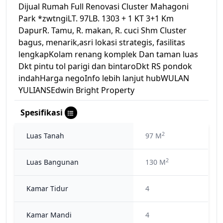
Dijual Rumah Full Renovasi Cluster Mahagoni
Park *zwtngiLT. 97LB. 1303 + 1 KT 3+1 Km
DapurR. Tamu, R. makan, R. cuci Shm Cluster
bagus, menarik,asri lokasi strategis, fasilitas
lengkapKolam renang komplek Dan taman luas
Dkt pintu tol parigi dan bintaroDkt RS pondok
indahHarga negoInfo lebih lanjut hubWULAN
YULIANSEdwin Bright Property
Spesifikasi
2
Luas Tanah
97 M
2
Luas Bangunan
130 M
Kamar Tidur
4
Kamar Mandi
4