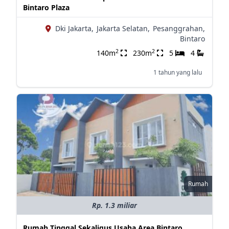
Bintaro Plaza
Dki Jakarta,
Jakarta Selatan,
Pesanggrahan,
Bintaro
2
2
140m
230m
5
4
1 tahun yang lalu
Rumah
Rp. 1.3 miliar
Rumah Tinggal Sekaligus Usaha Area Bintaro