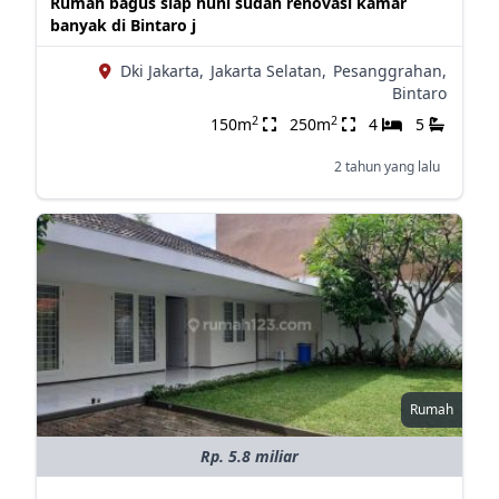
Rumah bagus siap huni sudah renovasi kamar
banyak di Bintaro j
Dki Jakarta,
Jakarta Selatan,
Pesanggrahan,
Bintaro
2
2
150m
250m
4
5
2 tahun yang lalu
Rumah
Rp. 5.8 miliar