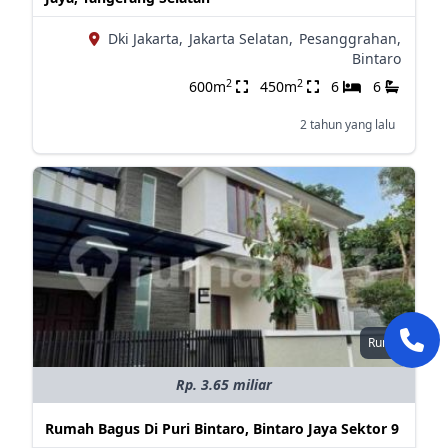
Dki Jakarta,
Jakarta Selatan,
Pesanggrahan,
Bintaro
2
2
600m
450m
6
6
2 tahun yang lalu
Rumah
Rp. 3.65 miliar
Rumah Bagus Di Puri Bintaro, Bintaro Jaya Sektor 9