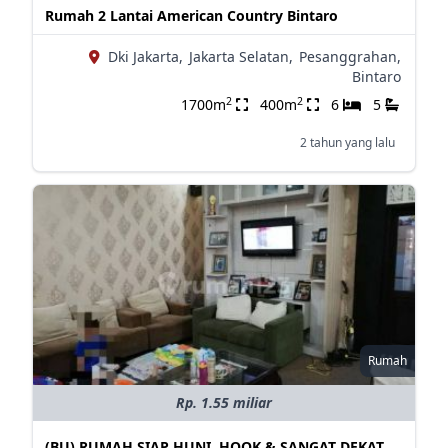
Rumah 2 Lantai American Country Bintaro
Dki Jakarta,
Jakarta Selatan,
Pesanggrahan,
Bintaro
2
2
1700m
400m
6
5
2 tahun yang lalu
Rumah
Rp. 1.55 miliar
(BU) RUMAH SIAP HUNI. HOOK & SANGAT DEKAT