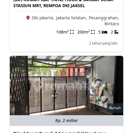
STASIUN MRT, REMPOA DKI JAKSEL
Dki Jakarta,
Jakarta Selatan,
Pesanggrahan,
Bintaro
2
2
108m
200m
5
2
2 tahun yang lalu
Rumah
Rp. 2 miliar