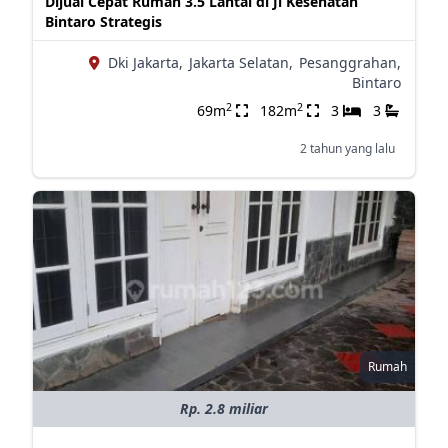
Dijual Cepat Rumah 3.5 Lantai di Jl Kesehatan
Bintaro Strategis
Dki Jakarta,
Jakarta Selatan,
Pesanggrahan,
Bintaro
2
2
69m
182m
3
3
2 tahun yang lalu
Rumah
Rp. 2.8 miliar