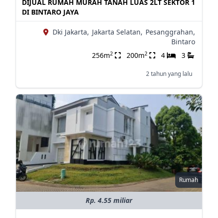
DIJUAL RUMAH MURAH TANAH LUAS 2LT SEKTOR 1
DI BINTARO JAYA
Dki Jakarta,
Jakarta Selatan,
Pesanggrahan,
Bintaro
2
2
256m
200m
4
3
2 tahun yang lalu
Rumah
Rp. 4.55 miliar