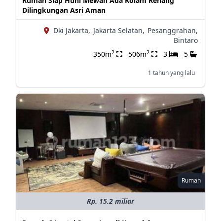
Rumah Siap Huni Mewah Ada Kolam Renang
Dilingkungan Asri Aman
Dki Jakarta,
Jakarta Selatan,
Pesanggrahan,
Bintaro
2
2
350m
506m
3
5
1 tahun yang lalu
Rumah
Rp. 15.2 miliar