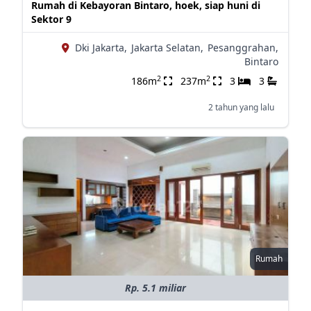
Rumah di Kebayoran Bintaro, hoek, siap huni di
Sektor 9
Dki Jakarta,
Jakarta Selatan,
Pesanggrahan,
Bintaro
2
2
186m
237m
3
3
2 tahun yang lalu
Rumah
Rp. 5.1 miliar