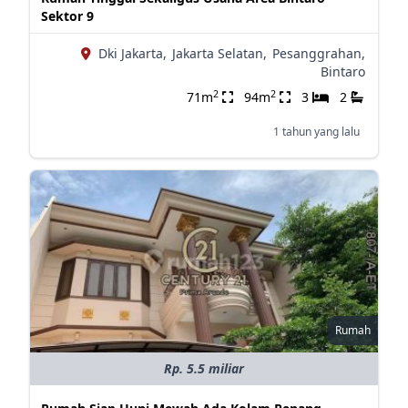
Sektor 9
Dki Jakarta,
Jakarta Selatan,
Pesanggrahan,
Bintaro
2
2
71m
94m
3
2
1 tahun yang lalu
Rumah
Rp. 5.5 miliar