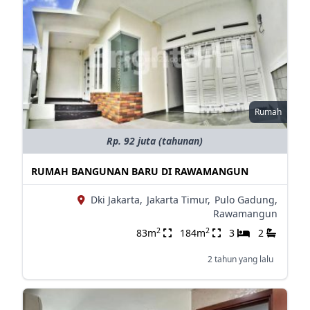
Rumah
Rp. 92 juta (tahunan)
RUMAH BANGUNAN BARU DI RAWAMANGUN
Dki Jakarta,
Jakarta Timur,
Pulo Gadung,
Rawamangun
2
2
83m
184m
3
2
2 tahun yang lalu