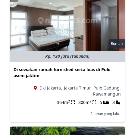
Rumah
Rp. 130 juta (tahunan)
Di sewakan rumah furnished serta luas di Pulo
asem jaktim
Dki Jakarta,
Jakarta Timur,
Pulo Gadung,
Rawamangun
2
2
364m
300m
5
3
2 tahun yang lalu