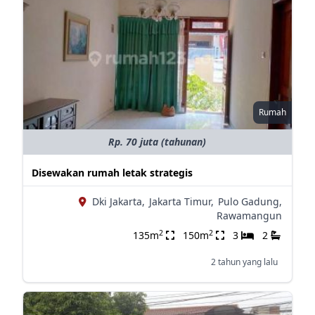
Rumah
Rp. 70 juta (tahunan)
Disewakan rumah letak strategis
Dki Jakarta,
Jakarta Timur,
Pulo Gadung,
Rawamangun
2
2
135m
150m
3
2
2 tahun yang lalu