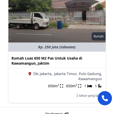
Rumah
Rp. 250 juta (tahunan)
Rumah Luas 650 M2 Pas Untuk Usaha di
Rawamangun, Jaktim
Dki Jakarta,
Jakarta Timur,
Pulo Gadung,
Rawamangun
2
2
650m
650m
1
1
2 tahun yang lalu
Druhomes