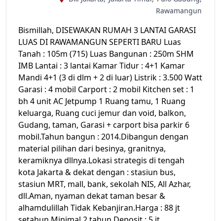
Rawamangun
Bismillah, DISEWAKAN RUMAH 3 LANTAI GARASI
LUAS DI RAWAMANGUN SEPERTI BARU Luas
Tanah : 105m (715) Luas Bangunan : 250m SHM
IMB Lantai : 3 lantai Kamar Tidur : 4+1 Kamar
Mandi 4+1 (3 di dlm + 2 di luar) Listrik : 3.500 Watt
Garasi : 4 mobil Carport : 2 mobil Kitchen set : 1
bh 4 unit AC Jetpump 1 Ruang tamu, 1 Ruang
keluarga, Ruang cuci jemur dan void, balkon,
Gudang, taman, Garasi + carport bisa parkir 6
mobil.Tahun bangun : 2014.Dibangun dengan
material pilihan dari besinya, granitnya,
keramiknya dllnya.Lokasi strategis di tengah
kota Jakarta & dekat dengan : stasiun bus,
stasiun MRT, mall, bank, sekolah NIS, All Azhar,
dll.Aman, nyaman dekat taman besar &
alhamdulillah Tidak Kebanjiran.Harga : 88 jt
setahun.Minimal 2 tahun Deposit : 5 jt.