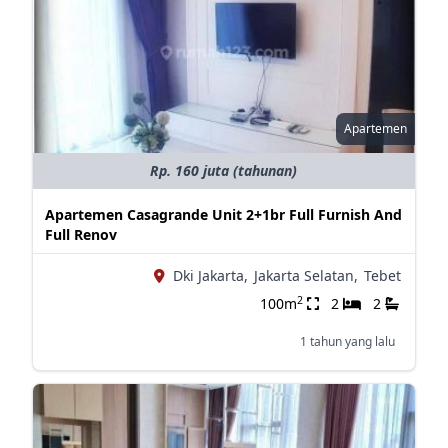
Apartemen
Rp. 160 juta (tahunan)
Apartemen Casagrande Unit 2+1br Full Furnish And
Full Renov
Dki Jakarta,
Jakarta Selatan,
Tebet
2
100m
2
2
1 tahun yang lalu