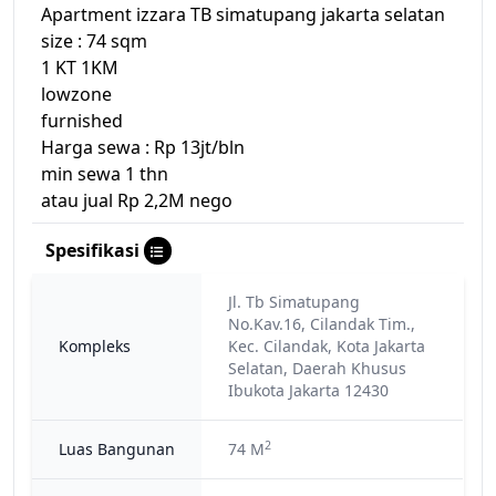
Apartment izzara TB simatupang jakarta selatan
size : 74 sqm
1 KT 1KM
lowzone
furnished
Harga sewa : Rp 13jt/bln
min sewa 1 thn
atau jual Rp 2,2M nego
Spesifikasi
Jl. Tb Simatupang
No.kav.16, Cilandak Tim.,
Kompleks
Kec. Cilandak, Kota Jakarta
Selatan, Daerah Khusus
Ibukota Jakarta 12430
2
Luas Bangunan
74 M