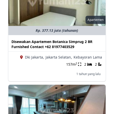
Apartemen
Rp. 377.13 juta (tahunan)
Disewakan Apartemen Botanica Simprug 2 BR
Furnished Contact +62 81977403529
Dki Jakarta,
Jakarta Selatan,
Kebayoran Lama
2
157m
2
2
1 tahun yang lalu