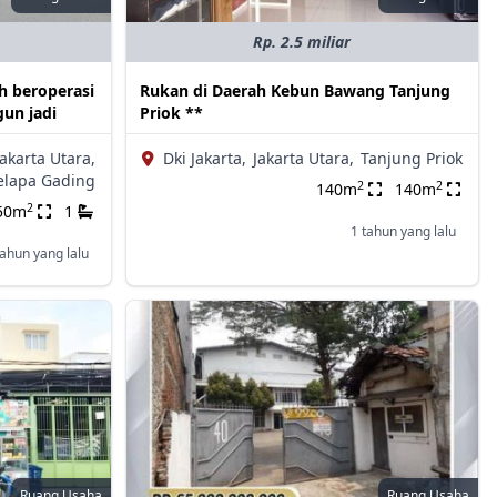
Rp. 2.5 miliar
h beroperasi
Rukan di Daerah Kebun Bawang Tanjung
gun jadi
Priok **
Jakarta Utara,
Dki Jakarta,
Jakarta Utara,
Tanjung Priok
elapa Gading
2
2
140m
140m
2
50m
1
1 tahun yang lalu
tahun yang lalu
Ruang Usaha
Ruang Usaha