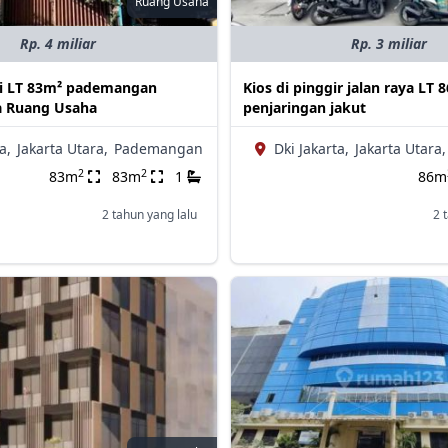
Ruang Usaha
Rp. 4 miliar
Rp. 3 miliar
ai LT 83m² pademangan
Kios di pinggir jalan raya LT 
ra Ruang Usaha
penjaringan jakut
a,
Jakarta Utara,
Pademangan
Dki Jakarta,
Jakarta Utara,
2
2
83m
83m
1
86m
2 tahun yang lalu
2 