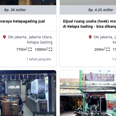
Rp. 36 miliar
Rp. 4.25 miliar
varaya kelapagading jual
Dijual ruang usaha (hoek) ms
di Kelapa Gading - bisa diban
Dki Jakarta,
Jakarta Utara,
Dki Jakarta,
Kelapa Gading
K
2
2
2
770m
1000m
204m
1
1 tahun yang lalu
1 
Ruang Usaha