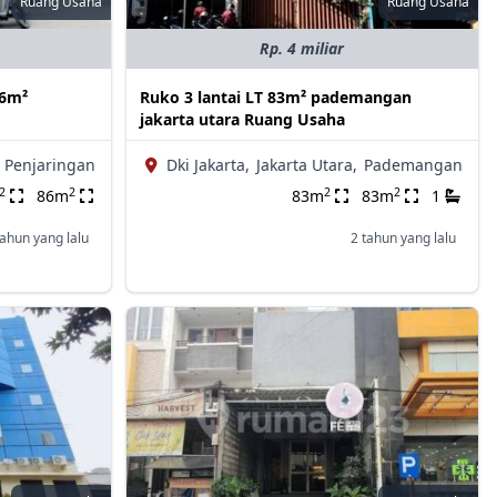
Ruang Usaha
Ruang Usaha
Rp. 4 miliar
86m²
Ruko 3 lantai LT 83m² pademangan
jakarta utara Ruang Usaha
Penjaringan
Dki Jakarta,
Jakarta Utara,
Pademangan
2
2
2
2
86m
83m
83m
1
tahun yang lalu
2 tahun yang lalu