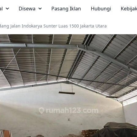
al
Disewa
Pasang Iklan
Hubungi
Kebija
ang Jalan Indokarya Sunter Luas 1500 Jakarta Utara