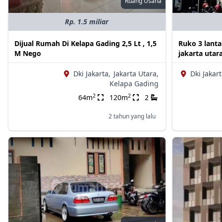
Ruang Usaha
Rp. 1.5 miliar
Dijual Rumah Di Kelapa Gading 2,5 Lt , 1,5
Ruko 3 lant
M Nego
jakarta uta
Dki Jakarta,
Jakarta Utara,
Dki Jakart
Kelapa Gading
2
2
64m
120m
2
2 tahun yang lalu