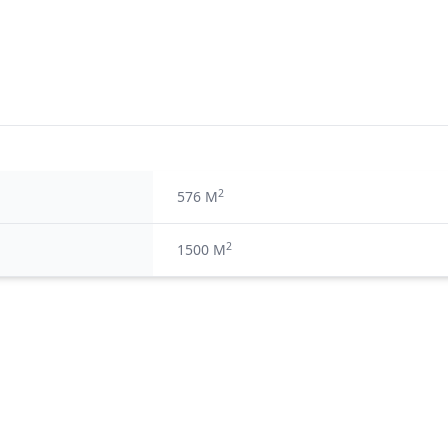
2
576 M
2
1500 M