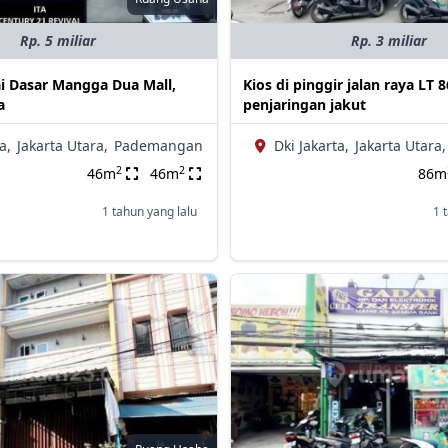
Rp. 5 miliar
Rp. 3 miliar
ai Dasar Mangga Dua Mall,
Kios di pinggir jalan raya LT 
a
penjaringan jakut
a,
Jakarta Utara,
Pademangan
Dki Jakarta,
Jakarta Utara,
2
2
46m
46m
86m
1 tahun yang lalu
1 