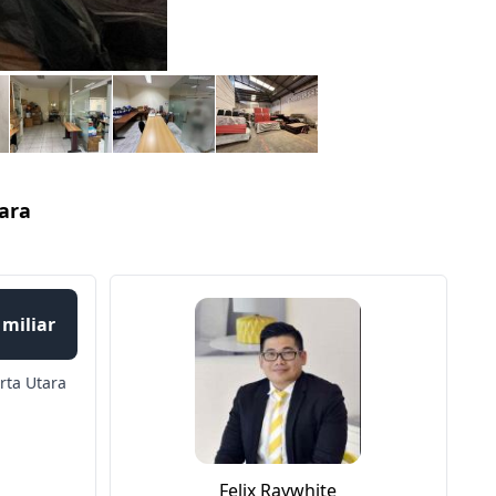
ara
 miliar
rta Utara
Felix Raywhite