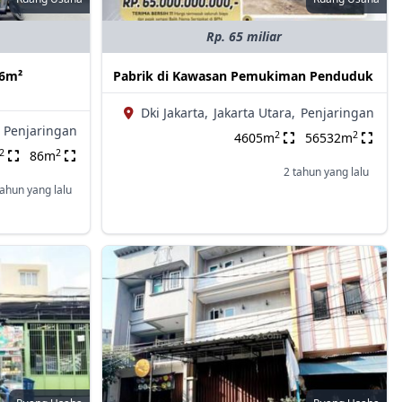
Rp. 65 miliar
86m²
Pabrik di Kawasan Pemukiman Penduduk
Dki Jakarta,
Jakarta Utara,
Penjaringan
Penjaringan
2
2
4605m
56532m
2
2
86m
2 tahun yang lalu
tahun yang lalu