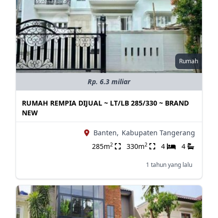
Rumah
Rp. 6.3 miliar
RUMAH REMPIA DIJUAL ~ LT/LB 285/330 ~ BRAND
NEW
Banten,
Kabupaten Tangerang
2
2
285m
330m
4
4
1 tahun yang lalu