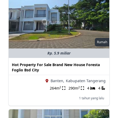
Rumah
Rp. 5.9 miliar
Hot Property For Sale Brand New House Foresta
Foglio Bsd City
Banten,
Kabupaten Tangerang
2
2
264m
290m
4
4
1 tahun yang lalu