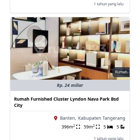
1 tahun yang lalu
Rumah
Rp. 24 miliar
Rumah Furnished Cluster Lyndon Nava Park Bsd
City
Banten,
Kabupaten Tangerang
2
2
396m
59m
5
5
1 tahun yang lalu