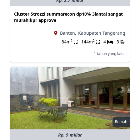
Rp. 2.7 miliar
Cluster Strozzi summarecon dp10% 3lantai sangat
murah!kpr approve
Banten,
Kabupaten Tangerang
2
2
84m
144m
4
3
1 tahun yang lalu
Rumah
Rp. 9 miliar