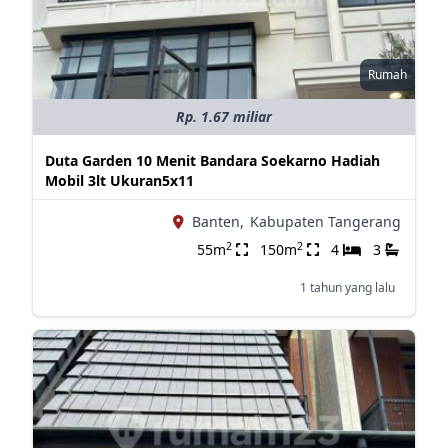
Rumah
Rp. 1.67 miliar
Duta Garden 10 Menit Bandara Soekarno Hadiah
Mobil 3lt Ukuran5x11
Banten,
Kabupaten Tangerang
2
2
55m
150m
4
3
1 tahun yang lalu