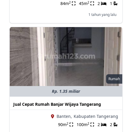
2
2
84m
45m
2
1
1 tahun yang lalu
Rumah
Rp. 1.35 miliar
Jual Cepat Rumah Banjar Wijaya Tangerang
Banten,
Kabupaten Tangerang
2
2
90m
100m
2
2