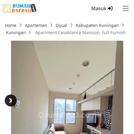
Masuk
Ope
Home
Apartemen
Dijual
Kabupaten Kuningan
Kuningan
Apartment Casablanca Mansion, Full Furnish
Previous
Next