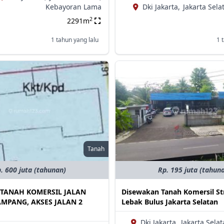
Kebayoran Lama
Dki Jakarta,
Jakarta Sela
2
2291m
1 tahun yang lalu
1 
Tanah
. 600 juta (tahunan)
Rp. 195 juta (tahun
TANAH KOMERSIL JALAN
Disewakan Tanah Komersil Str
MPANG, AKSES JALAN 2
Lebak Bulus Jakarta Selatan
Dki Jakarta,
Jakarta Selat