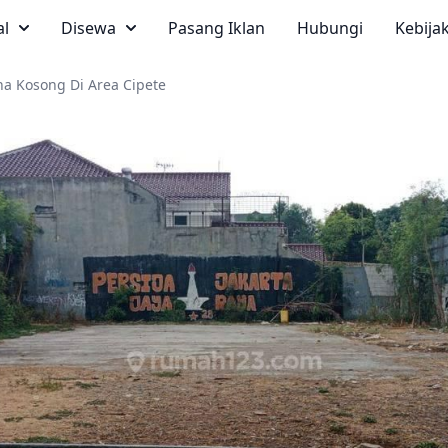
al
Disewa
Pasang Iklan
Hubungi
Kebija
na Kosong Di Area Cipete