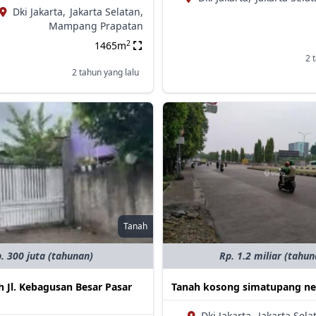
Dki Jakarta,
Jakarta Selatan,
Mampang Prapatan
2
1465m
2 
2 tahun yang lalu
Tanah
. 300 juta (tahunan)
Rp. 1.2 miliar (tahun
 Jl. Kebagusan Besar Pasar
Tanah kosong simatupang ne
Dki Jakarta,
Jakarta Sela