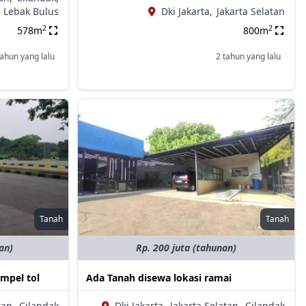
Lebak Bulus
Dki Jakarta,
Jakarta Selatan
2
2
578m
800m
tahun yang lalu
2 tahun yang lalu
Tanah
Tanah
an)
Rp. 200 juta (tahunan)
mpel tol
Ada Tanah disewa lokasi ramai
tan,
Cilandak
Dki Jakarta,
Jakarta Selatan,
Cilandak