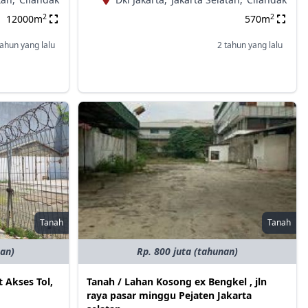
2
2
12000m
570m
tahun yang lalu
2 tahun yang lalu
Tanah
Tanah
nan)
Rp. 800 juta (tahunan)
 Akses Tol,
Tanah / Lahan Kosong ex Bengkel , jln
raya pasar minggu Pejaten Jakarta