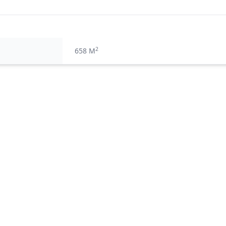
2
658 M