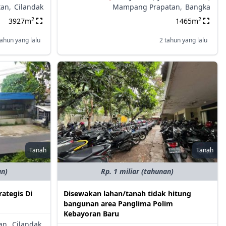
tan,
Cilandak
Mampang Prapatan,
Bangka
2
2
3927m
1465m
tahun yang lalu
2 tahun yang lalu
Tanah
Tanah
an)
Rp. 1 miliar (tahunan)
ategis Di
Disewakan lahan/tanah tidak hitung
bangunan area Panglima Polim
Kebayoran Baru
an,
Cilandak,