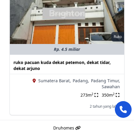
Ruko
Rp. 4.5 miliar
ruko pacuan kuda dekat petemon, dekat tidar,
dekat arjuno
Sumatera Barat,
Padang,
Padang Timur,
Sawahan
2
2
273m
350m
2 tahun yang lalu
Druhomes