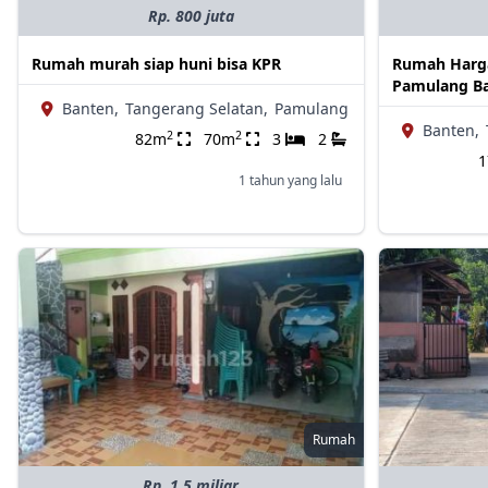
Rp. 800 juta
Rumah murah siap huni bisa KPR
Rumah Harga
Pamulang Ba
Banten,
Tangerang Selatan,
Pamulang
Banten,
2
2
82m
70m
3
2
1 tahun yang lalu
Rumah
Rp. 1.5 miliar