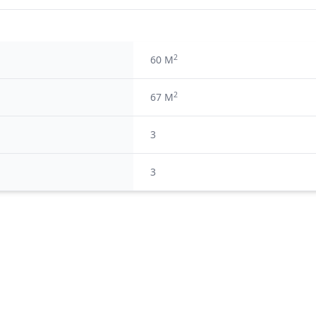
2
60 M
2
67 M
3
3