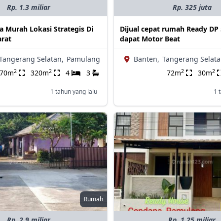
Rp. 1.3 miliar
Rp. 325 juta
 Murah Lokasi Strategis Di
Dijual cepat rumah Ready DP 5 
rat
dapat Motor Beat
Tangerang Selatan,
Pamulang
Banten,
Tangerang Selata
2
2
2
2
170m
320m
4
3
72m
30m
1 tahun yang lalu
1 
Rumah
Rp. 2.9 miliar
Rp. 1.25 miliar