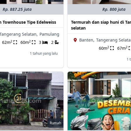
Rp. 887.25 juta
Rp. 800 juta
n Townhouse Tipe Edelweiss
Termurah dan siap huni di T
selatan
Tangerang Selatan,
Pamulang
Banten,
Tangerang Selata
2
2
62m
60m
3
2
2
2
60m
67m
1 tahun yang lalu
1 
Rumah