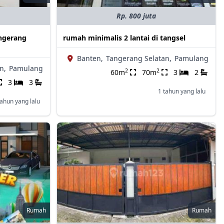
Rp. 800 juta
angerang
rumah minimalis 2 lantai di tangsel
Banten,
Tangerang Selatan,
Pamulang
n,
Pamulang
2
2
60m
70m
3
2
3
3
1 tahun yang lalu
tahun yang lalu
Rumah
Rumah