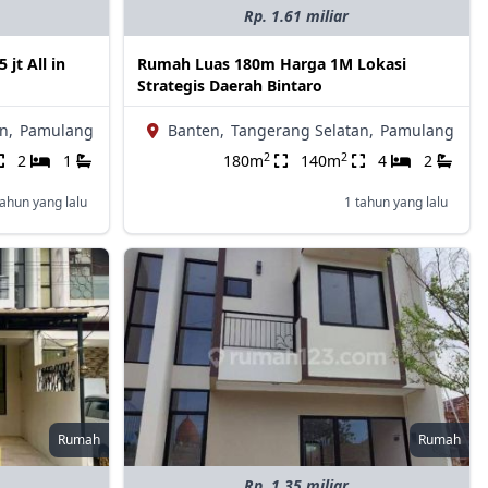
Rp. 1.61 miliar
jt All in
Rumah Luas 180m Harga 1M Lokasi
Strategis Daerah Bintaro
n,
Pamulang
Banten,
Tangerang Selatan,
Pamulang
2
2
2
1
180m
140m
4
2
tahun yang lalu
1 tahun yang lalu
Rumah
Rumah
Rp. 1.35 miliar