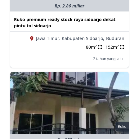
Rp. 2.86 miliar
Ruko premium ready stock raya sidoarjo dekat
pintu tol sidoarjo
Jawa Timur,
Kabupaten Sidoarjo,
Buduran
2
2
80m
152m
2 tahun yang lalu
Ruko