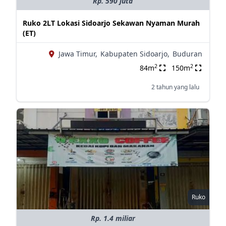
Rp. 590 juta
Ruko 2LT Lokasi Sidoarjo Sekawan Nyaman Murah
(ET)
Jawa Timur,
Kabupaten Sidoarjo,
Buduran
2
2
84m
150m
2 tahun yang lalu
Ruko
Rp. 1.4 miliar