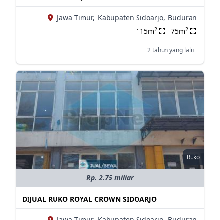
Jawa Timur,
Kabupaten Sidoarjo,
Buduran
2
2
115m
75m
2 tahun yang lalu
Ruko
Rp. 2.75 miliar
DIJUAL RUKO ROYAL CROWN SIDOARJO
Jawa Timur,
Kabupaten Sidoarjo,
Buduran