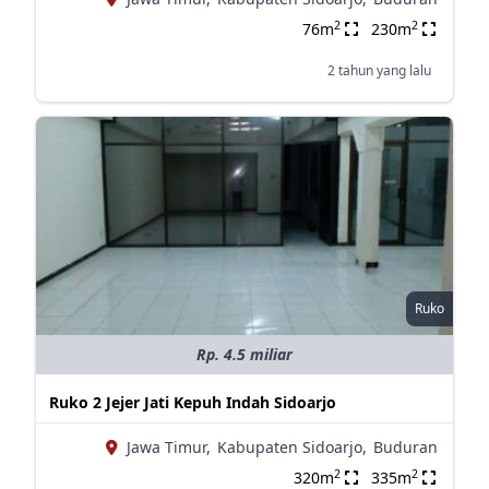
2
2
76m
230m
2 tahun yang lalu
Ruko
Rp. 4.5 miliar
Ruko 2 Jejer Jati Kepuh Indah Sidoarjo
Jawa Timur,
Kabupaten Sidoarjo,
Buduran
2
2
320m
335m