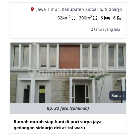
Jawa Timur,
Kabupaten Sidoarjo,
Sidoarjo
2
2
324m
300m
6
6
2 tahun yang lalu
Rumah
Rp. 32 juta (tahunan)
Rumah murah siap huni di puri surya jaya
gedangan sidoarjo.dekat tol waru