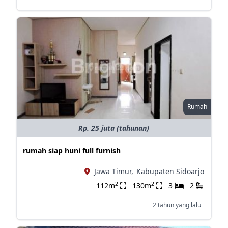
Rumah
Rp. 25 juta (tahunan)
rumah siap huni full furnish
Jawa Timur,
Kabupaten Sidoarjo
2
2
112m
130m
3
2
2 tahun yang lalu