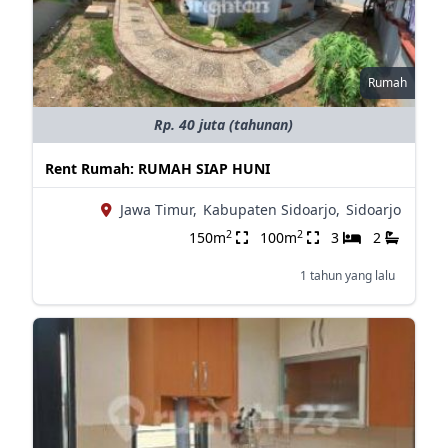
Rumah
Rp. 40 juta (tahunan)
Rent Rumah: RUMAH SIAP HUNI
Jawa Timur,
Kabupaten Sidoarjo,
Sidoarjo
2
2
150m
100m
3
2
1 tahun yang lalu