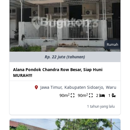
Rumah
Rp. 22 juta (tahunan)
Alana Pondok Chandra Row Besar, Siap Huni
MURAH!!!
Jawa Timur,
Kabupaten Sidoarjo,
Waru
2
2
90m
90m
2
1
1 tahun yang lalu