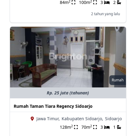
2
2
84m
100m
3
2
2 tahun yang lalu
Rumah
Rp. 25 juta (tahunan)
Rumah Taman Tiara Regency Sidoarjo
Jawa Timur,
Kabupaten Sidoarjo,
Sidoarjo
2
2
128m
70m
3
1