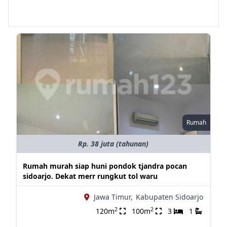
Rumah
Rp. 38 juta (tahunan)
Rumah murah siap huni pondok tjandra pocan
sidoarjo. Dekat merr rungkut tol waru
Jawa Timur,
Kabupaten Sidoarjo
2
2
120m
100m
3
1