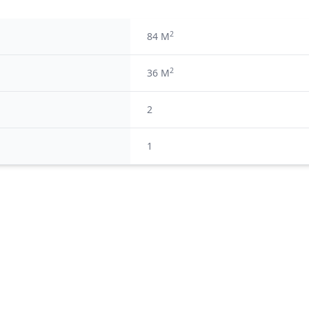
2
84 M
2
36 M
2
1