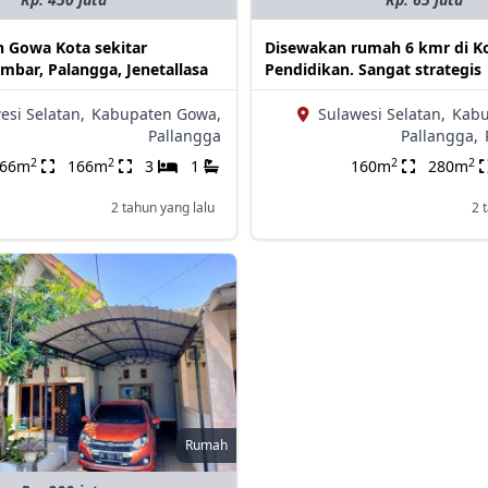
h Gowa Kota sekitar
Disewakan rumah 6 kmr di 
mbar, Palangga, Jenetallasa
Pendidikan. Sangat strategis
esi Selatan,
Kabupaten Gowa,
Sulawesi Selatan,
Kabu
Pallangga
Pallangga,
2
2
2
2
166m
166m
3
1
160m
280m
2 tahun yang lalu
2 
Rumah