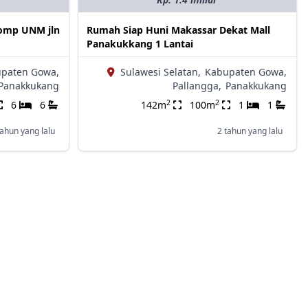
Komp UNM jln
Rumah Siap Huni Makassar Dekat Mall
Panakukkang 1 Lantai
paten Gowa,
Sulawesi Selatan,
Kabupaten Gowa,
Panakkukang
Pallangga,
Panakkukang
2
2
6
6
142m
100m
1
1
tahun yang lalu
2 tahun yang lalu