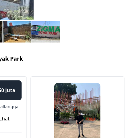
yak Park
50 juta
Pallangga
chat