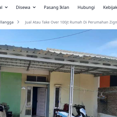
al
Disewa
Pasang Iklan
Hubungi
Kebija
llangga
Jual Atau Take Over 100jt Rumah Di Perumahan Zig