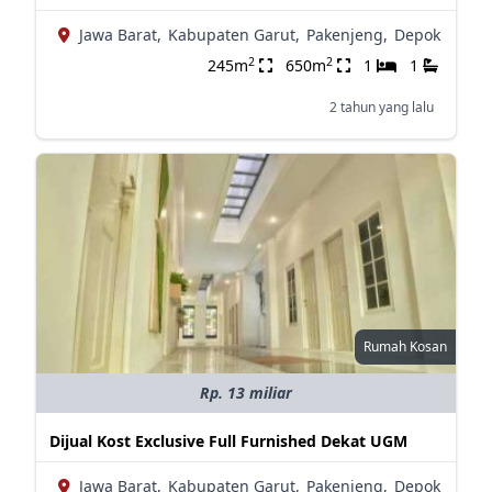
Jawa Barat,
Kabupaten Garut,
Pakenjeng,
Depok
2
2
245m
650m
1
1
2 tahun yang lalu
Rumah Kosan
Rp. 13 miliar
Dijual Kost Exclusive Full Furnished Dekat UGM
Jawa Barat,
Kabupaten Garut,
Pakenjeng,
Depok