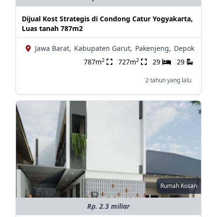
Dijual Kost Strategis di Condong Catur Yogyakarta,
Luas tanah 787m2
Jawa Barat,
Kabupaten Garut,
Pakenjeng,
Depok
2
2
787m
727m
29
29
2 tahun yang lalu
Rumah Kosan
Rp. 2.3 miliar