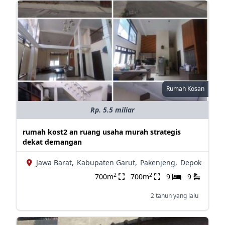
Rumah Kosan
Rp. 5.5 miliar
rumah kost2 an ruang usaha murah strategis
dekat demangan
Jawa Barat,
Kabupaten Garut,
Pakenjeng,
Depok
2
2
700m
700m
9
9
2 tahun yang lalu