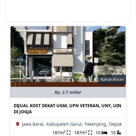
Rumah Kosan
Rp. 2.7 miliar
DIJUAL KOST DEKAT UGM, UPN VETERAN, UNY, UIN
DI JOGJA
Jawa Barat,
Kabupaten Garut,
Pakenjeng,
Depok
2
2
187m
187m
10
10