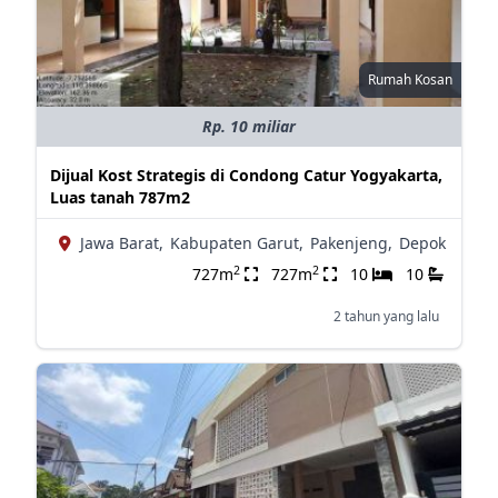
Rumah Kosan
Rp. 10 miliar
Dijual Kost Strategis di Condong Catur Yogyakarta,
Luas tanah 787m2
Jawa Barat,
Kabupaten Garut,
Pakenjeng,
Depok
2
2
727m
727m
10
10
2 tahun yang lalu