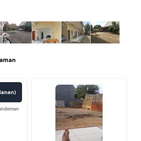
Nyaman
ulanan)
andeman