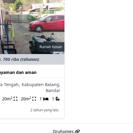
Rumah Kosan
. 700 ribu (tahunan)
 nyaman dan aman
wa Tengah,
Kabupaten Batang,
Bandar
2
2
20m
20m
1
1
2 tahun yang lalu
Druhomes