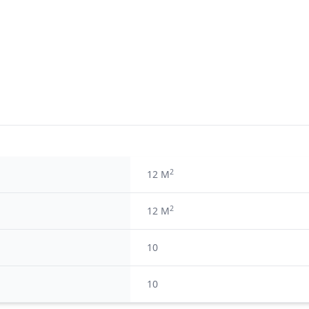
2
12 M
2
12 M
10
10