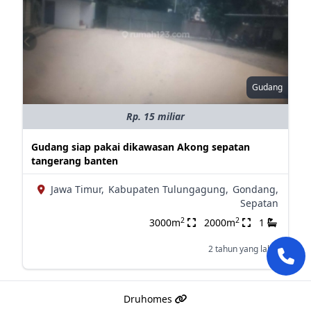
Gudang
Rp. 15 miliar
Gudang siap pakai dikawasan Akong sepatan
tangerang banten
Jawa Timur,
Kabupaten Tulungagung,
Gondang,
Sepatan
2
2
3000m
2000m
1
2 tahun yang lalu
Druhomes