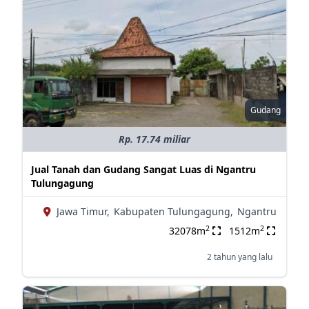
Gudang
Rp. 17.74 miliar
Jual Tanah dan Gudang Sangat Luas di Ngantru
Tulungagung
Jawa Timur,
Kabupaten Tulungagung,
Ngantru
2
2
32078m
1512m
2 tahun yang lalu