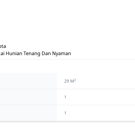
ota
kai Hunian Tenang Dan Nyaman
2
29 M
1
1