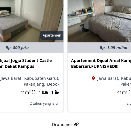
Apartemen
Rp. 800 juta
Rp. 1.05 miliar
jual Jogja Student Castle
Apartement Dijual Areal Kam
an Dekat Kampus
Babarsari.FURNISHED!!!
Jawa Barat,
Kabupaten Garut,
Jawa Barat,
Kabu
Pakenjeng,
Depok
Pake
2
2
41m
1
1
41m
2 tahun yang lalu
2 
Druhomes