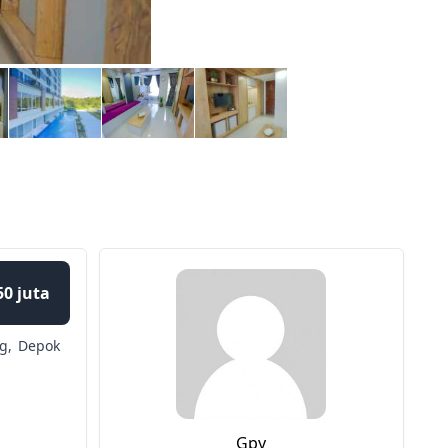
50 juta
g,
Depok
Gpy