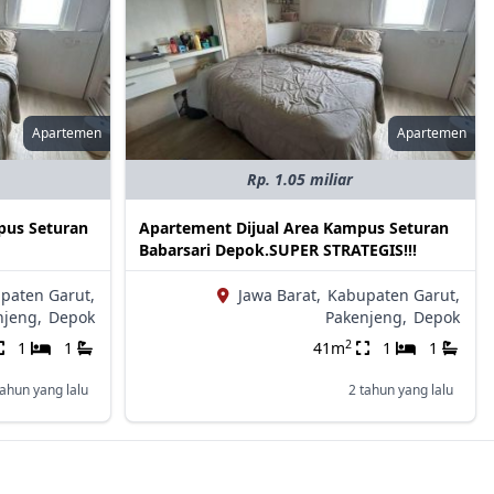
Apartemen
Apartemen
Rp. 1.05 miliar
pus Seturan
Apartement Dijual Area Kampus Seturan
Babarsari Depok.SUPER STRATEGIS!!!
paten Garut,
Jawa Barat,
Kabupaten Garut,
njeng,
Depok
Pakenjeng,
Depok
2
1
1
41m
1
1
tahun yang lalu
2 tahun yang lalu