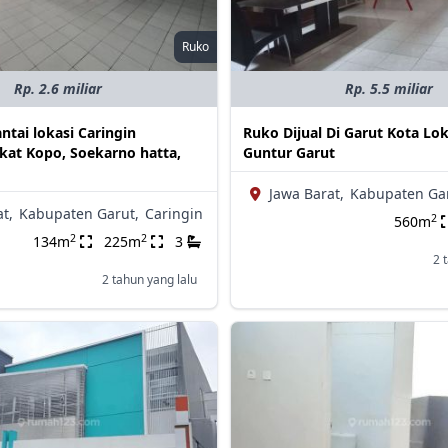
Ruko
Rp. 2.6 miliar
Rp. 5.5 miliar
antai lokasi Caringin
Ruko Dijual Di Garut Kota Lok
kat Kopo, Soekarno hatta,
Guntur Garut
Jawa Barat,
Kabupaten Gar
t,
Kabupaten Garut,
Caringin
2
560m
2
2
134m
225m
3
2 
2 tahun yang lalu