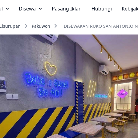
al
Disewa
Pasang Iklan
Hubungi
Kebija
Cisurupan
Pakuwon
DISEWAKAN RUKO SAN ANTONIO N