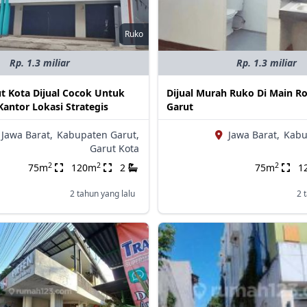
Ruko
Rp. 1.3 miliar
Rp. 1.3 miliar
t Kota Dijual Cocok Untuk
Dijual Murah Ruko Di Main R
antor Lokasi Strategis
Garut
Jawa Barat,
Kabupaten Garut,
Jawa Barat,
Kabu
Garut Kota
2
2
2
75m
120m
2
75m
1
2 tahun yang lalu
2 