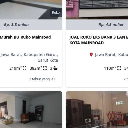
Ruko
Rp. 3.8 miliar
Rp. 4.5 miliar
t Murah BU Ruko Mainroad
JUAL RUKO EKS BANK 3 LANT
KOTA MAINROAD.
Jawa Barat,
Kabupaten Garut,
Jawa Barat,
Kabu
Garut Kota
2
2
2
219m
382m
3
110m
3
2 tahun yang lalu
2 