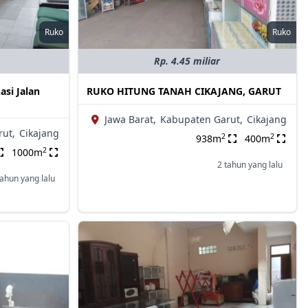
Ruko
Ruko
Rp. 4.45 miliar
asi Jalan
RUKO HITUNG TANAH CIKAJANG, GARUT
Jawa Barat,
Kabupaten Garut,
Cikajang
ut,
Cikajang
2
2
938m
400m
2
1000m
2 tahun yang lalu
tahun yang lalu