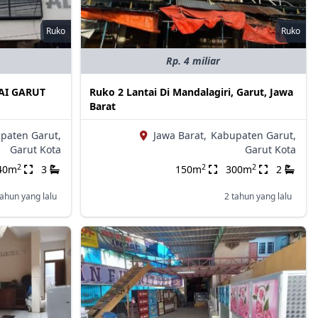
Ruko
Ruko
Rp. 4 miliar
AI GARUT
Ruko 2 Lantai Di Mandalagiri, Garut, Jawa
Barat
paten Garut,
Jawa Barat,
Kabupaten Garut,
Garut Kota
Garut Kota
2
2
2
40m
3
150m
300m
2
tahun yang lalu
2 tahun yang lalu