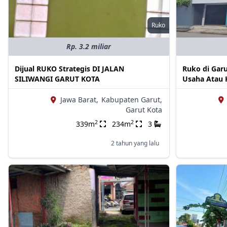
Ruko
Rp. 3.2 miliar
Dijual RUKO Strategis DI JALAN
Ruko di Garu
SILIWANGI GARUT KOTA
Usaha Atau K
Jawa Barat,
Kabupaten Garut,
Garut Kota
2
2
339m
234m
3
2 tahun yang lalu