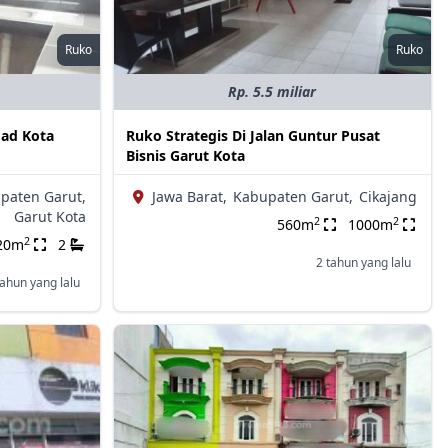
Ruko
Ruko
Rp. 5.5 miliar
oad Kota
Ruko Strategis Di Jalan Guntur Pusat
Bisnis Garut Kota
paten Garut,
Jawa Barat,
Kabupaten Garut,
Cikajang
Garut Kota
2
2
560m
1000m
2
20m
2
2 tahun yang lalu
tahun yang lalu