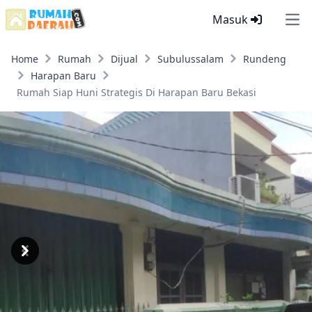
Masuk
Ope
Home
Rumah
Dijual
Subulussalam
Rundeng
Harapan Baru
Rumah Siap Huni Strategis Di Harapan Baru Bekasi
Previous
Next