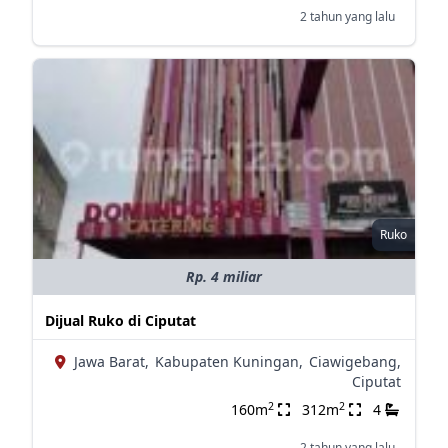
2 tahun yang lalu
Ruko
Rp. 4 miliar
Dijual Ruko di Ciputat
Jawa Barat,
Kabupaten Kuningan,
Ciawigebang,
Ciputat
2
2
160m
312m
4
2 tahun yang lalu