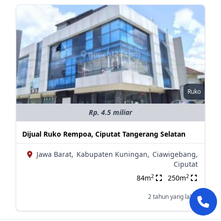
Ruko
Rp. 4.5 miliar
Dijual Ruko Rempoa, Ciputat Tangerang Selatan
Jawa Barat,
Kabupaten Kuningan,
Ciawigebang,
Ciputat
2
2
84m
250m
2 tahun yang lalu