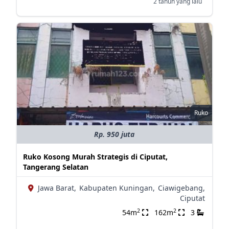
2 tahun yang lalu
Ruko
Rp. 950 juta
Ruko Kosong Murah Strategis di Ciputat,
Tangerang Selatan
Jawa Barat,
Kabupaten Kuningan,
Ciawigebang,
Ciputat
2
2
54m
162m
3