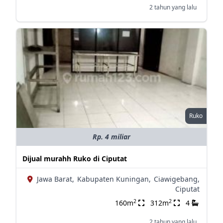
2 tahun yang lalu
Ruko
Rp. 4 miliar
Dijual murahh Ruko di Ciputat
Jawa Barat,
Kabupaten Kuningan,
Ciawigebang,
Ciputat
2
2
160m
312m
4
2 tahun yang lalu