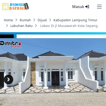
Masuk
Ope
Home
Rumah
Dijual
Kabupaten Lampung Timur
Labuhan Ratu
Lokasi Di Jl Musawarah Kota Sepang
Previous
Next